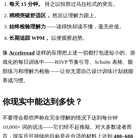
每天 15 分钟。
持之以恒胜过马拉松式的突击。
稍稍突破舒适区，
然后让理解力跟上。
始终检验理解力
——读得快却读不懂，毫无价值。
长期追踪 WPM，
以便观察趋势。
像
Acceleread
这样的应用把上述一切都打包进短小的、游
戏化的每日训练中——RSVP 节奏引导、Schulte 表格、眼
部练习和理解力检验——让你无需自己设计训练计划就能
养成习惯。
你现实中能达到多快？
不要理会那些声称在完全理解的情况下达到每分钟
10,000+ 词的说法——它们经不起推敲。对大多数读者而
言，现实且可持续的目标是在合适的材料上达到
400–600