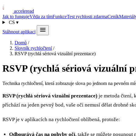
acceleread
Jak to funguje
Věda za tím
Funkce
Test rychlosti zdarma
Ceník
Materiál
CS
▾
Stáhnout aplikaci
Domů
/
Slovník rychločtení
/
RSVP (rychlá sériová vizuální prezentace)
RSVP (rychlá sériová vizuální p
Technika rychločtení, která zobrazuje slova po jednom na pevném míst
RSVP (rychlá sériová vizuální prezentace)
je metoda čtení, 
přichází na jeden pevný bod, vaše oči nemusí dělat drobné sko
RSVP je v aplikacích na rychločtení oblíbená, protože:
Odbourává čas na pohyby očí
, takže se můžete posunout n