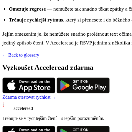
Omezuje regrese
— nemůžete tak snadno těkat zpátky a čí
Trénuje rychlejší rytmus
, který si přenesete i do běžného 
Jejím omezením je, že nemůžete snadno prolétnout text očima,
jediný způsob čtení. V
Acceleread
je RSVP jedním z několika 
← Back to glossary
Vyzkoušet Acceleread zdarma
Zdarma otestovat rychlost →
acceleread
Trénujte se v rychlejším čtení – s lepším porozuměním.