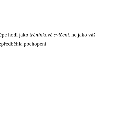
lépe hodí jako
tréninkové cvičení
, ne jako váš
nepředběhla pochopení.