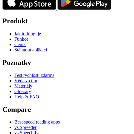
Produkt
Jak to funguje
Funkce
Ceník
Stáhnout aplikaci
Poznatky
Test rychlosti zdarma
Věda za tím
Materiály
Glossary
Help & FAQ
Compare
Best speed reading apps
vs Spreeder
vs Speechify