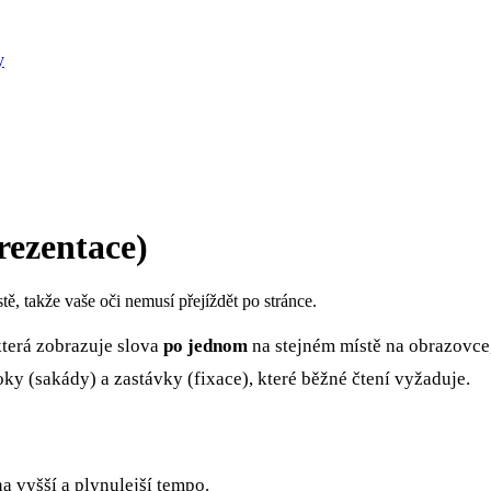
y
rezentace)
ě, takže vaše oči nemusí přejíždět po stránce.
která zobrazuje slova
po jednom
na stejném místě na obrazovce, 
ky (sakády) a zastávky (fixace), které běžné čtení vyžaduje.
a vyšší a plynulejší tempo.