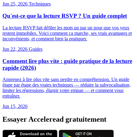
Jun 25, 2026
Techniques
Qu'est-ce que la lecture RSVP ? Un guide complet
La lecture RSVP fait défiler les mots un par un pour que vos yeux
restent immobiles. Voici comment ça marche, ses vrais avantages et
inconvénients, et comment bien la pratiquer.
Jun 22, 2026
Guides
Comment lire plus vite : guide pratique de la lecture
rapide (2026)
Apprenez à lire plus vite sans perdre en compréhension. Un guide
étape par étape des vraies techniques — réduire la subvocalisation,
limiter les régressions, élargir votre empan — et comment vous
entraîner.
Jun 15, 2026
Essayer Acceleread gratuitement