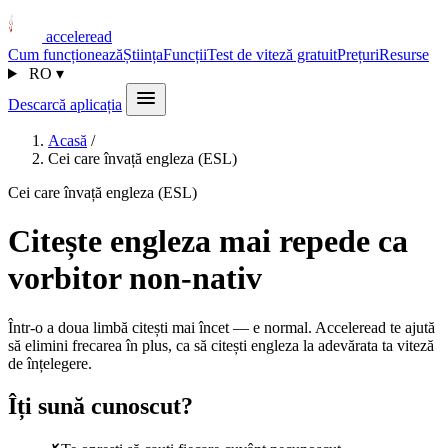
acceleread
Cum funcționează
Știința
Funcții
Test de viteză gratuit
Prețuri
Resurse
RO
▾
Descarcă aplicația
Acasă
/
Cei care învață engleza (ESL)
Cei care învață engleza (ESL)
Citește engleza mai repede ca
vorbitor non-nativ
Într-o a doua limbă citești mai încet — e normal. Acceleread te ajută
să elimini frecarea în plus, ca să citești engleza la adevărata ta viteză
de înțelegere.
Îți sună cunoscut?