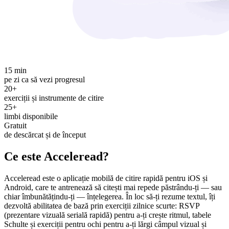
15 min
pe zi ca să vezi progresul
20+
exerciții și instrumente de citire
25+
limbi disponibile
Gratuit
de descărcat și de început
Ce este Acceleread?
Acceleread este o aplicație mobilă de citire rapidă pentru iOS și
Android, care te antrenează să citești mai repede păstrându-ți — sau
chiar îmbunătățindu-ți — înțelegerea. În loc să-ți rezume textul, îți
dezvoltă abilitatea de bază prin exerciții zilnice scurte: RSVP
(prezentare vizuală serială rapidă) pentru a-ți crește ritmul, tabele
Schulte și exerciții pentru ochi pentru a-ți lărgi câmpul vizual și