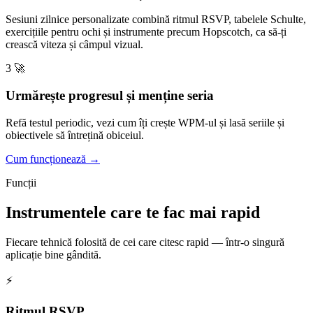
Sesiuni zilnice personalizate combină ritmul RSVP, tabelele Schulte,
exercițiile pentru ochi și instrumente precum Hopscotch, ca să-ți
crească viteza și câmpul vizual.
3
🚀
Urmărește progresul și menține seria
Refă testul periodic, vezi cum îți crește WPM-ul și lasă seriile și
obiectivele să întrețină obiceiul.
Cum funcționează →
Funcții
Instrumentele care te fac mai rapid
Fiecare tehnică folosită de cei care citesc rapid — într-o singură
aplicație bine gândită.
⚡
Ritmul RSVP