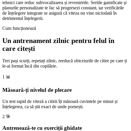
tehnici care reduc subvocalizarea și reveniririle. Seriile gamificate și
planurile personalizate te fac să progresezi constant, iar verificările
de înțelegere integrate se asigură că viteza nu vine niciodată în
detrimentul înțelegerii.
Cum funcționează
Un antrenament zilnic pentru felul în
care citești
Trei pași scurți, repetați zilnic, reeducă obiceiurile de citire pe care ți
le-ai format încă din copilărie.
1
📊
Măsoară-ți nivelul de plecare
Un test rapid de viteză a citirii îți măsoară cuvintele pe minut și
înțelegerea, ca să știi exact de unde pornești.
2
🎯
Antrenează-te cu exerciții ghidate