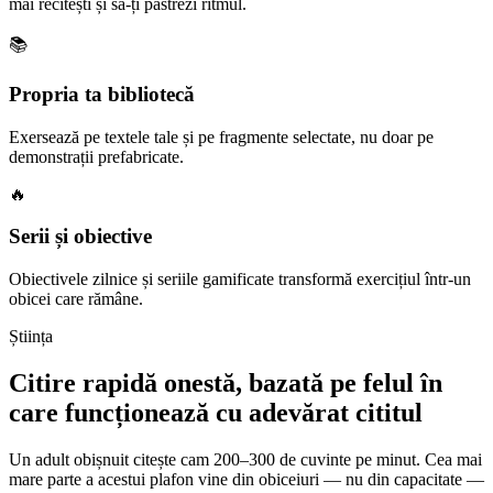
mai recitești și să-ți păstrezi ritmul.
📚
Propria ta bibliotecă
Exersează pe textele tale și pe fragmente selectate, nu doar pe
demonstrații prefabricate.
🔥
Serii și obiective
Obiectivele zilnice și seriile gamificate transformă exercițiul într-un
obicei care rămâne.
Știința
Citire rapidă onestă, bazată pe felul în
care funcționează cu adevărat cititul
Un adult obișnuit citește cam 200–300 de cuvinte pe minut. Cea mai
mare parte a acestui plafon vine din obiceiuri — nu din capacitate —