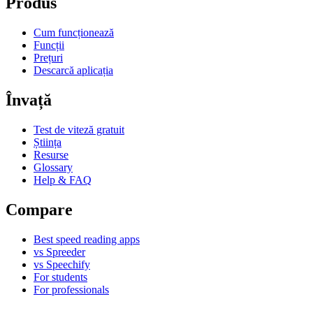
Produs
Cum funcționează
Funcții
Prețuri
Descarcă aplicația
Învață
Test de viteză gratuit
Știința
Resurse
Glossary
Help & FAQ
Compare
Best speed reading apps
vs Spreeder
vs Speechify
For students
For professionals