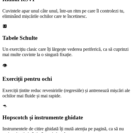
Cuvintele apar unul câte unul, într-un ritm pe care îl controlezi tu,
eliminând mișcările ochilor care te încetinesc.
🔲
Tabele Schulte
Un exercițiu clasic care îți lărgește vederea periferică, ca să cuprinzi
mai multe cuvinte la o singură fixație.
👁️
Exerciții pentru ochi
Exerciții țintite reduc reveniririle (regresiile) și antrenează mișcări ale
ochilor mai fluide și mai rapide.
🦘
Hopscotch și instrumente ghidate
Instrumentele de citire ghidată îți mută atenția pe pagină, ca să nu