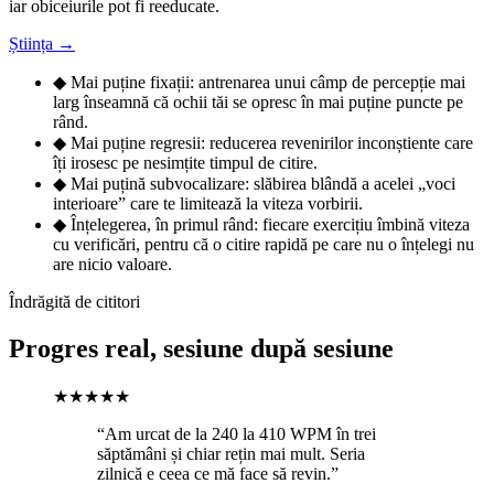
iar obiceiurile pot fi reeducate.
Știința →
◆
Mai puține fixații: antrenarea unui câmp de percepție mai
larg înseamnă că ochii tăi se opresc în mai puține puncte pe
rând.
◆
Mai puține regresii: reducerea revenirilor inconștiente care
îți irosesc pe nesimțite timpul de citire.
◆
Mai puțină subvocalizare: slăbirea blândă a acelei „voci
interioare” care te limitează la viteza vorbirii.
◆
Înțelegerea, în primul rând: fiecare exercițiu îmbină viteza
cu verificări, pentru că o citire rapidă pe care nu o înțelegi nu
are nicio valoare.
Îndrăgită de cititori
Progres real, sesiune după sesiune
★★★★★
“Am urcat de la 240 la 410 WPM în trei
săptămâni și chiar rețin mai mult. Seria
zilnică e ceea ce mă face să revin.”