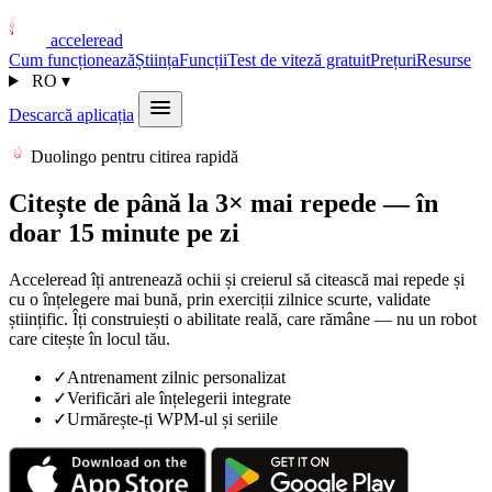
acceleread
Cum funcționează
Știința
Funcții
Test de viteză gratuit
Prețuri
Resurse
RO
▾
Descarcă aplicația
Duolingo pentru citirea rapidă
Citește de până la 3× mai repede — în
doar 15 minute pe zi
Acceleread îți antrenează ochii și creierul să citească mai repede și
cu o înțelegere mai bună, prin exerciții zilnice scurte, validate
științific. Îți construiești o abilitate reală, care rămâne — nu un robot
care citește în locul tău.
✓
Antrenament zilnic personalizat
✓
Verificări ale înțelegerii integrate
✓
Urmărește-ți WPM-ul și seriile