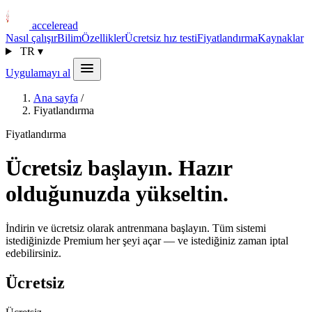
acceleread
Nasıl çalışır
Bilim
Özellikler
Ücretsiz hız testi
Fiyatlandırma
Kaynaklar
TR
▾
Uygulamayı al
Ana sayfa
/
Fiyatlandırma
Fiyatlandırma
Ücretsiz başlayın. Hazır
olduğunuzda yükseltin.
İndirin ve ücretsiz olarak antrenmana başlayın. Tüm sistemi
istediğinizde Premium her şeyi açar — ve istediğiniz zaman iptal
edebilirsiniz.
Ücretsiz