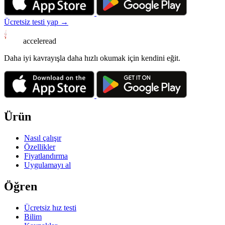
Ücretsiz testi yap →
acceleread
Daha iyi kavrayışla daha hızlı okumak için kendini eğit.
Ürün
Nasıl çalışır
Özellikler
Fiyatlandırma
Uygulamayı al
Öğren
Ücretsiz hız testi
Bilim