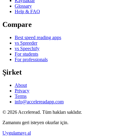
Kaynaklar
Glossary
Help & FAQ
Compare
Best speed reading apps
vs Spreeder
vs Speechify
For students
For professionals
Şirket
About
Privacy
Terms
info@accelereadapp.com
© 2026 Acceleread. Tüm hakları saklıdır.
Zamanını geri isteyen okurlar için.
Uygulamayı al