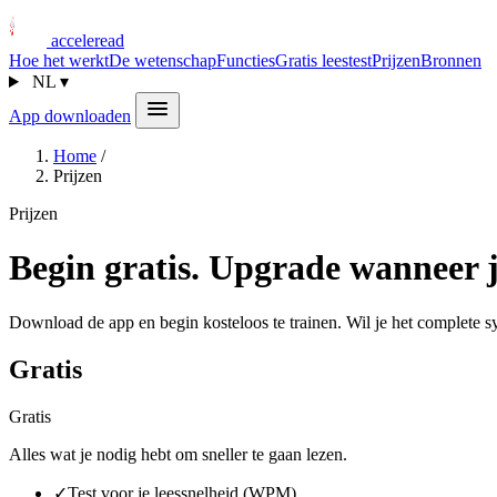
acceleread
Hoe het werkt
De wetenschap
Functies
Gratis leestest
Prijzen
Bronnen
NL
▾
App downloaden
Home
/
Prijzen
Prijzen
Begin gratis. Upgrade wanneer j
Download de app en begin kosteloos te trainen. Wil je het complete s
Gratis
Gratis
Alles wat je nodig hebt om sneller te gaan lezen.
✓
Test voor je leessnelheid (WPM)