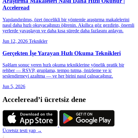
Araştırma Makaleleri Nasıl Daha Hızlı Okunur |
Acceleread
Yapılandırılmış, özet öncelikli bir yöntemle araştırma makalelerini
nasıl daha hızlı okuyacağınızı öğrenin. Akıllıca göz gezdirin, önemli
yerlerde yavaşlayın ve daha kısa sürede daha fazlasını anlayın.
Jun 12, 2026
Teknikler
Gerçekten İşe Yarayan Hızlı Okuma Teknikleri
Sağlam sonuç veren hızlı okuma tekniklerine yönelik pratik bir
rehber — RSVP, gruplama, tempo tutma, önizleme ve iç
seslendirmeyi azaltma — ve her birini nasıl çalışacağınız.
Jun 5, 2026
Acceleread’i ücretsiz dene
Ücretsiz testi yap →