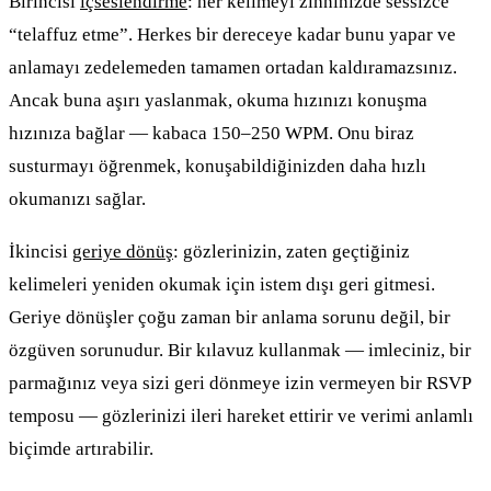
Birincisi
içseslendirme
: her kelimeyi zihninizde sessizce
“telaffuz etme”. Herkes bir dereceye kadar bunu yapar ve
anlamayı zedelemeden tamamen ortadan kaldıramazsınız.
Ancak buna aşırı yaslanmak, okuma hızınızı konuşma
hızınıza bağlar — kabaca 150–250 WPM. Onu biraz
susturmayı öğrenmek, konuşabildiğinizden daha hızlı
okumanızı sağlar.
İkincisi
geriye dönüş
: gözlerinizin, zaten geçtiğiniz
kelimeleri yeniden okumak için istem dışı geri gitmesi.
Geriye dönüşler çoğu zaman bir anlama sorunu değil, bir
özgüven sorunudur. Bir kılavuz kullanmak — imleciniz, bir
parmağınız veya sizi geri dönmeye izin vermeyen bir RSVP
temposu — gözlerinizi ileri hareket ettirir ve verimi anlamlı
biçimde artırabilir.