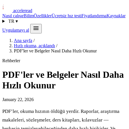
acceleread
Nasıl çalışır
Bilim
Özellikler
Ücretsiz hız testi
Fiyatlandırma
Kaynaklar
TR
▾
Uygulamayı al
Ana sayfa
/
Hızlı okuma, açıklandı
/
PDF'ler ve Belgeler Nasıl Daha Hızlı Okunur
Rehberler
PDF'ler ve Belgeler Nasıl Daha
Hızlı Okunur
January 22, 2026
PDF’ler, okuma hızının öldüğü yerdir. Raporlar, araştırma
makaleleri, sözleşmeler, ders kitapları, kılavuzlar —
herkesin temizleyebileceğinden daha hızlı birikirler. Ve