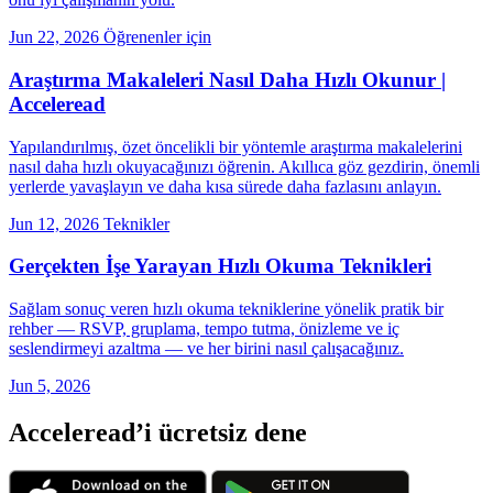
Jun 22, 2026
Öğrenenler için
Araştırma Makaleleri Nasıl Daha Hızlı Okunur |
Acceleread
Yapılandırılmış, özet öncelikli bir yöntemle araştırma makalelerini
nasıl daha hızlı okuyacağınızı öğrenin. Akıllıca göz gezdirin, önemli
yerlerde yavaşlayın ve daha kısa sürede daha fazlasını anlayın.
Jun 12, 2026
Teknikler
Gerçekten İşe Yarayan Hızlı Okuma Teknikleri
Sağlam sonuç veren hızlı okuma tekniklerine yönelik pratik bir
rehber — RSVP, gruplama, tempo tutma, önizleme ve iç
seslendirmeyi azaltma — ve her birini nasıl çalışacağınız.
Jun 5, 2026
Acceleread’i ücretsiz dene