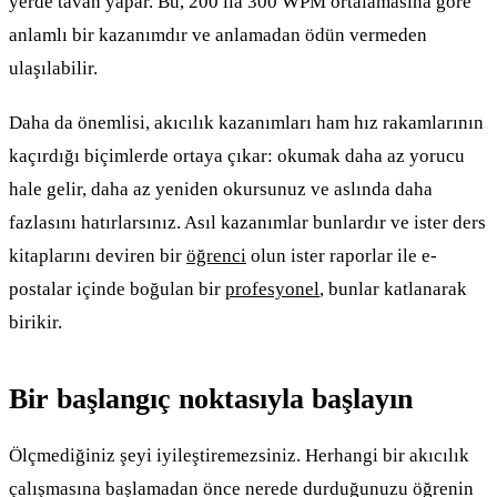
yerde tavan yapar. Bu, 200 ila 300 WPM ortalamasına göre
anlamlı bir kazanımdır ve anlamadan ödün vermeden
ulaşılabilir.
Daha da önemlisi, akıcılık kazanımları ham hız rakamlarının
kaçırdığı biçimlerde ortaya çıkar: okumak daha az yorucu
hale gelir, daha az yeniden okursunuz ve aslında daha
fazlasını hatırlarsınız. Asıl kazanımlar bunlardır ve ister ders
kitaplarını deviren bir
öğrenci
olun ister raporlar ile e-
postalar içinde boğulan bir
profesyonel
, bunlar katlanarak
birikir.
Bir başlangıç noktasıyla başlayın
Ölçmediğiniz şeyi iyileştiremezsiniz. Herhangi bir akıcılık
çalışmasına başlamadan önce nerede durduğunuzu öğrenin