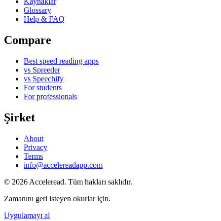
Kaynaklar
Glossary
Help & FAQ
Compare
Best speed reading apps
vs Spreeder
vs Speechify
For students
For professionals
Şirket
About
Privacy
Terms
info@accelereadapp.com
© 2026 Acceleread. Tüm hakları saklıdır.
Zamanını geri isteyen okurlar için.
Uygulamayı al