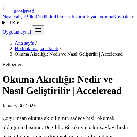
acceleread
Nasıl çalışır
Bilim
Özellikler
Ücretsiz hız testi
Fiyatlandırma
Kaynaklar
TR
▾
Uygulamayı al
Ana sayfa
/
Hızlı okuma, açıklandı
/
Okuma Akıcılığı: Nedir ve Nasıl Geliştirilir | Acceleread
Rehberler
Okuma Akıcılığı: Nedir ve
Nasıl Geliştirilir | Acceleread
January 30, 2026
Çoğu insan okuma akıcılığının sadece hızlı okumak
olduğunu düşünür. Değildir. Bir okuyucu bir sayfayı hızla
geçebilir ama yine de kelimelere takılabilir, anlamı