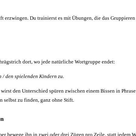
ft erzwingen. Du trainierst es mit Übungen, die das Gruppiere
rägstrich dort, wo jede natürliche Wortgruppe endet:
h / den spielenden Kindern zu.
 Du wirst den Unterschied spüren zwischen einem Bissen in Phr
selbst zu finden, ganz ohne Stift.
en
 aber bewege ihn in zwei oder drei Zügen pro Zeile, statt jedem