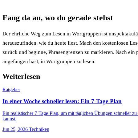
Fang da an, wo du gerade stehst
Der ehrliche Weg zum Lesen in Wortgruppen ist unspektakulä
herauszufinden, wie du heute liest. Mach den
kostenlosen Les
zurück und beginne, Phrasengrenzen zu markieren. Nach ein 
angefangen hast, in Wortgruppen zu lesen.
Weiterlesen
Ratgeber
In einer Woche schneller lesen: Ein 7-Tage-Plan
Ein realistischer 7-Tage-Plan, um mit täglichen Übungen schneller z
kannst.
Jun 25, 2026
Techniken