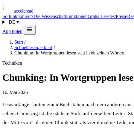
acceleread
So funktioniert’s
Die Wissenschaft
Funktionen
Gratis-Lesetest
Preise
Res
DE
▾
App holen
Start
/
Schnelllesen, erklärt
/
Chunking: In Wortgruppen lesen statt in einzelnen Wörtern
Techniken
Chunking: In Wortgruppen lesen
16. Mai 2026
Leseanfänger lauten einen Buchstaben nach dem anderen aus. 
sehen. Chunking ist die nächste Stufe auf derselben Leiter: St
der Mitte von” als einen Chunk statt als vier einzelne Teile