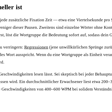
ller ist
jede zusätzliche Fixation Zeit — etwa eine Viertelsekunde pro
 weniger dieser Pausen. Zweitens sind einzelne Wörter ohne Ko
iest, löst die Wortgruppe die Bedeutung sofort auf, sodass dein
u verringern:
Regressionen
(jene unwillkürlichen Sprünge zurüc
es Wort ausspricht. Wenn du eine Wortgruppe als Einheit verar
rd.
eschwindigkeiten lesen lässt. Sei skeptisch bei jeder Behaupt
assen wird. Ein durchschnittlicher Erwachsener liest etwa 200
eschwindigkeiten von 400–600 WPM bei solidem Verständnis ein