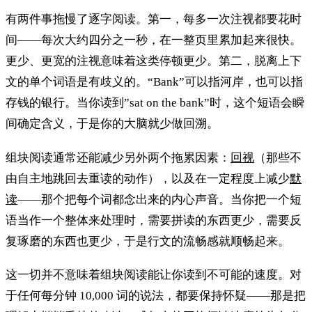
有两件事拖慢了逐字阅读。第一，每多一次注视都要花时
间——每次大约四分之一秒，在一整页里累加起来很快。
更少、更宽的注视意味着这类停顿更少。第二，脱离上下
文的单个词语是有歧义的。“Bank”可以指河岸，也可以指
存钱的银行。当你读到”sat on the bank”时，这个短语会瞬
间确定含义，于是你的大脑就少做回溯。
组块阅读通常还能减少另外两个拖累因素：
回视
（那些不
由自主地跳回去重读的动作），以及在一定程度上减少
默
读
——那个把每个词都念出来的内心声音。当你把一个短
语当作一个整体来处理时，需要拼读的东西更少，需要反
复琢磨的东西也更少，于是行文的流畅感就顺畅起来。
这一切并不意味着组块阅读能让你读到不可能的速度。对
于任何每分钟 10,000 词的说法，都要保持怀疑——那是把