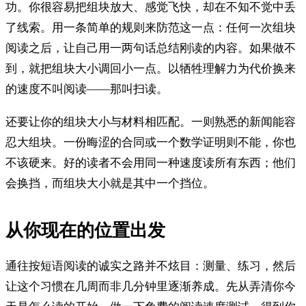
功。你很容易把组块放大、感觉飞快，却在不知不觉中丢
了线索。用一条简单的规则来防范这一点：任何一次组块
阅读之后，让自己用一两句话总结刚读的内容。如果做不
到，就把组块大小调回小一点。以牺牲理解力为代价换来
的速度不叫阅读——那叫扫读。
还要让你的组块大小与材料相匹配。一则熟悉的新闻能容
忍大组块。一份晦涩的合同或一个数学证明则不能，你也
不该硬来。好的读者不会用同一种速度读所有东西；他们
会换挡，而组块大小就是其中一个挡位。
从你现在的位置出发
通往按短语阅读的诚实之路并不炫目：测量、练习，然后
让这个习惯在几周而非几分钟里逐渐养成。先从弄清你今