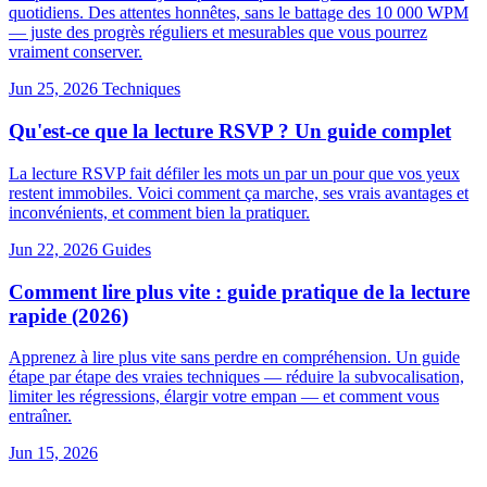
quotidiens. Des attentes honnêtes, sans le battage des 10 000 WPM
— juste des progrès réguliers et mesurables que vous pourrez
vraiment conserver.
Jun 25, 2026
Techniques
Qu'est-ce que la lecture RSVP ? Un guide complet
La lecture RSVP fait défiler les mots un par un pour que vos yeux
restent immobiles. Voici comment ça marche, ses vrais avantages et
inconvénients, et comment bien la pratiquer.
Jun 22, 2026
Guides
Comment lire plus vite : guide pratique de la lecture
rapide (2026)
Apprenez à lire plus vite sans perdre en compréhension. Un guide
étape par étape des vraies techniques — réduire la subvocalisation,
limiter les régressions, élargir votre empan — et comment vous
entraîner.
Jun 15, 2026