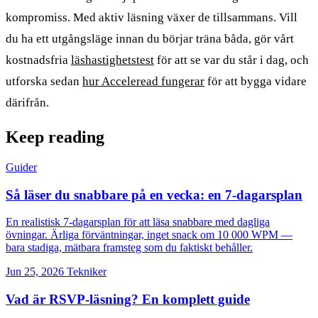
kompromiss. Med aktiv läsning växer de tillsammans. Vill
du ha ett utgångsläge innan du börjar träna båda, gör vårt
kostnadsfria
läshastighetstest
för att se var du står i dag, och
utforska sedan
hur Acceleread fungerar
för att bygga vidare
därifrån.
Keep reading
Guider
Så läser du snabbare på en vecka: en 7-dagarsplan
En realistisk 7-dagarsplan för att läsa snabbare med dagliga
övningar. Ärliga förväntningar, inget snack om 10 000 WPM —
bara stadiga, mätbara framsteg som du faktiskt behåller.
Jun 25, 2026
Tekniker
Vad är RSVP-läsning? En komplett guide