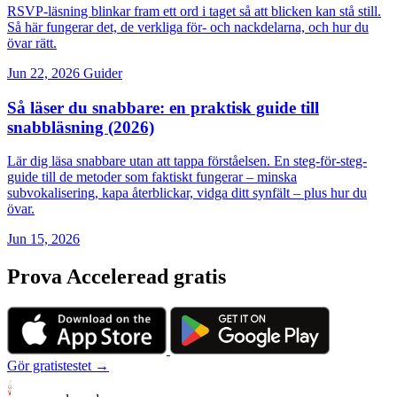
RSVP-läsning blinkar fram ett ord i taget så att blicken kan stå still.
Så här fungerar det, de verkliga för- och nackdelarna, och hur du
övar rätt.
Jun 22, 2026
Guider
Så läser du snabbare: en praktisk guide till
snabbläsning (2026)
Lär dig läsa snabbare utan att tappa förståelsen. En steg-för-steg-
guide till de metoder som faktiskt fungerar – minska
subvokalisering, kapa återblickar, vidga ditt synfält – plus hur du
övar.
Jun 15, 2026
Prova Acceleread gratis
Gör gratistestet →