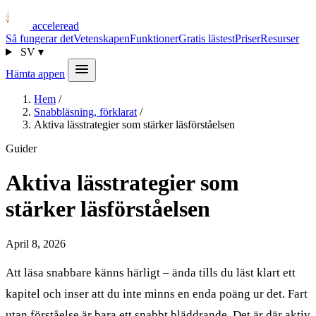
acceleread
Så fungerar det
Vetenskapen
Funktioner
Gratis lästest
Priser
Resurser
SV
▾
Hämta appen
Hem
/
Snabbläsning, förklarat
/
Aktiva lässtrategier som stärker läsförståelsen
Guider
Aktiva lässtrategier som
stärker läsförståelsen
April 8, 2026
Att läsa snabbare känns härligt – ända tills du läst klart ett
kapitel och inser att du inte minns en enda poäng ur det. Fart
utan förståelse är bara ett snabbt bläddrande. Det är där aktiv