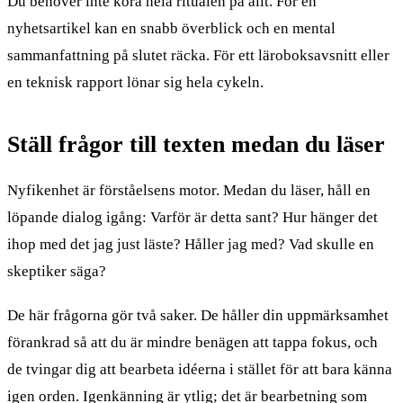
Du behöver inte köra hela ritualen på allt. För en
nyhetsartikel kan en snabb överblick och en mental
sammanfattning på slutet räcka. För ett läroboksavsnitt eller
en teknisk rapport lönar sig hela cykeln.
Ställ frågor till texten medan du läser
Nyfikenhet är förståelsens motor. Medan du läser, håll en
löpande dialog igång: Varför är detta sant? Hur hänger det
ihop med det jag just läste? Håller jag med? Vad skulle en
skeptiker säga?
De här frågorna gör två saker. De håller din uppmärksamhet
förankrad så att du är mindre benägen att tappa fokus, och
de tvingar dig att bearbeta idéerna i stället för att bara känna
igen orden. Igenkänning är ytlig; det är bearbetning som