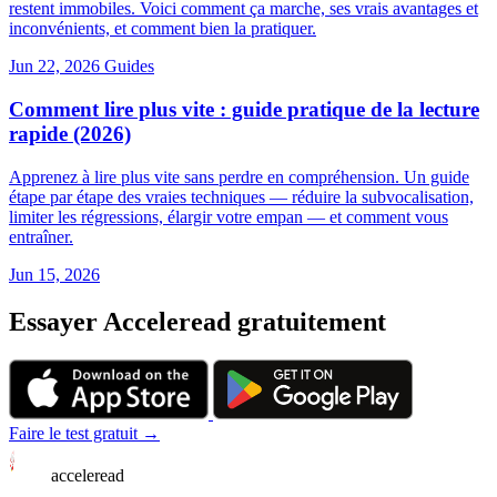
restent immobiles. Voici comment ça marche, ses vrais avantages et
inconvénients, et comment bien la pratiquer.
Jun 22, 2026
Guides
Comment lire plus vite : guide pratique de la lecture
rapide (2026)
Apprenez à lire plus vite sans perdre en compréhension. Un guide
étape par étape des vraies techniques — réduire la subvocalisation,
limiter les régressions, élargir votre empan — et comment vous
entraîner.
Jun 15, 2026
Essayer Acceleread gratuitement
Faire le test gratuit →
acceleread