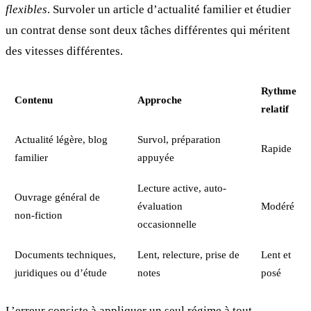
flexibles
. Survoler un article d’actualité familier et étudier
un contrat dense sont deux tâches différentes qui méritent
des vitesses différentes.
Rythme
Contenu
Approche
relatif
Actualité légère, blog
Survol, préparation
Rapide
familier
appuyée
Lecture active, auto-
Ouvrage général de
évaluation
Modéré
non-fiction
occasionnelle
Documents techniques,
Lent, relecture, prise de
Lent et
juridiques ou d’étude
notes
posé
L’erreur consiste à appliquer un seul régime à tout.