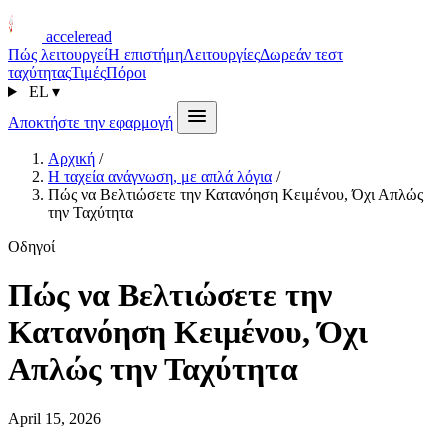
acceleread
Πώς λειτουργεί
Η επιστήμη
Λειτουργίες
Δωρεάν τεστ
ταχύτητας
Τιμές
Πόροι
EL
▾
Αποκτήστε την εφαρμογή
Αρχική
/
Η ταχεία ανάγνωση, με απλά λόγια
/
Πώς να Βελτιώσετε την Κατανόηση Κειμένου, Όχι Απλώς
την Ταχύτητα
Οδηγοί
Πώς να Βελτιώσετε την
Κατανόηση Κειμένου, Όχι
Απλώς την Ταχύτητα
April 15, 2026