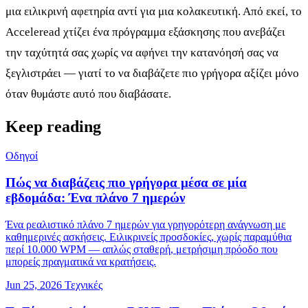
μια ειλικρινή αφετηρία αντί για μια κολακευτική. Από εκεί, το
Acceleread χτίζει ένα πρόγραμμα εξάσκησης που ανεβάζει
την ταχύτητά σας χωρίς να αφήνει την κατανόησή σας να
ξεγλιστράει — γιατί το να διαβάζετε πιο γρήγορα αξίζει μόνο
όταν θυμάστε αυτό που διαβάσατε.
Keep reading
Οδηγοί
Πώς να διαβάζεις πιο γρήγορα μέσα σε μία
εβδομάδα: Ένα πλάνο 7 ημερών
Ένα ρεαλιστικό πλάνο 7 ημερών για γρηγορότερη ανάγνωση με
καθημερινές ασκήσεις. Ειλικρινείς προσδοκίες, χωρίς παραμύθια
περί 10.000 WPM — απλώς σταθερή, μετρήσιμη πρόοδο που
μπορείς πραγματικά να κρατήσεις.
Jun 25, 2026
Τεχνικές