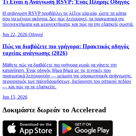
Τι Είναι η Ανάγνωση RSVP; Ένας Πλήρης Οδηγός
Η ανάγνωση RSVP προβάλλει τις λέξεις μία-μία, ώστε τα μάτια
σου να μένουν ακίνητα. Δες πώς λειτουργεί, τα πραγματικά της
πλεονεκτήματα και μειονεκτήματα, και πώς να την εξασκείς σωστά.
Jun 22, 2026
Οδηγοί
Πώς να διαβάζετε πιο γρήγορα: Πρακτικός οδηγός
ταχείας ανάγνωσης (2026)
Μάθετε πώς να διαβάζετε πιο γρήγορα χωρίς να χάνετε την
κατανόηση. Ένας οδηγός βήμα βήμα με τις τεχνικές που
πραγματικά λειτουργούν — μείωση της υποφωνητικής ανάγνωσης,
περιορισμός των παλινδρομήσεων, διεύρυνση του οπτικού πεδίου
— και πώς να τις εξασκείτε.
Jun 15, 2026
Δοκιμάστε δωρεάν το Acceleread