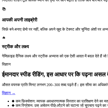
निर्देशित रीडिंग टूल आपके ध्यान को पृष्ठ पर आगे बढ़ाते हैं ताकि आप बार-बार पढ
📚
आपकी अपनी लाइब्रेरी
सिर्फ़ बने-बनाए डेमो पर नहीं, बल्कि अपने ख़ुद के टेक्स्ट और चुनिंदा अंशों पर अभ
🔥
स्ट्रीक और लक्ष्य
गेमिफ़ाइड दैनिक लक्ष्य और स्ट्रीक अभ्यास को एक ऐसी आदत में बदल देते हैं जो
विज्ञान
ईमानदार स्पीड रीडिंग, इस आधार पर कि पढ़ना असल मे
औसत वयस्क प्रति मिनट लगभग 200–300 शब्द पढ़ते हैं। इस सीमा का अधिकांश 
विज्ञान →
◆
कम फ़िक्सेशन: व्यापक अवधारणात्मक विस्तार का प्रशिक्षण देने का मत
◆
कम रिग्रेशन: उस अचेतन पीछे-लौटने को घटाना जो चुपचाप पढ़ने का 