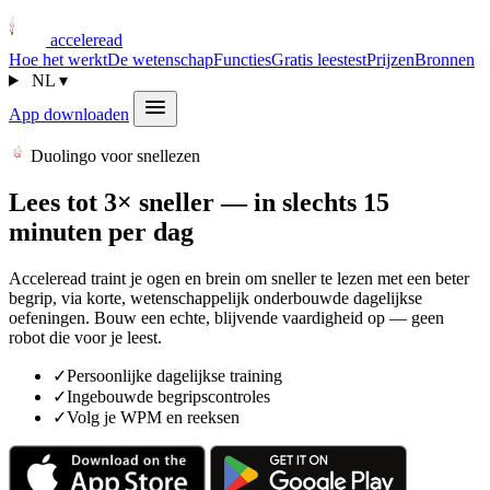
acceleread
Hoe het werkt
De wetenschap
Functies
Gratis leestest
Prijzen
Bronnen
NL
▾
App downloaden
Duolingo voor snellezen
Lees tot 3× sneller — in slechts 15
minuten per dag
Acceleread traint je ogen en brein om sneller te lezen met een beter
begrip, via korte, wetenschappelijk onderbouwde dagelijkse
oefeningen. Bouw een echte, blijvende vaardigheid op — geen
robot die voor je leest.
✓
Persoonlijke dagelijkse training
✓
Ingebouwde begripscontroles
✓
Volg je WPM en reeksen