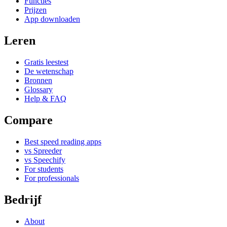
Functies
Prijzen
App downloaden
Leren
Gratis leestest
De wetenschap
Bronnen
Glossary
Help & FAQ
Compare
Best speed reading apps
vs Spreeder
vs Speechify
For students
For professionals
Bedrijf
About