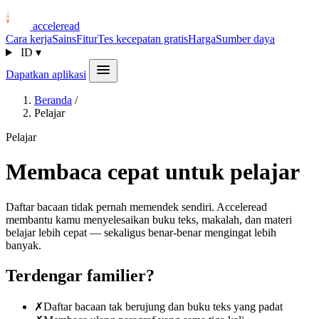
acceleread
Cara kerja
Sains
Fitur
Tes kecepatan gratis
Harga
Sumber daya
ID
▾
Dapatkan aplikasi
Beranda
/
Pelajar
Pelajar
Membaca cepat untuk pelajar
Daftar bacaan tidak pernah memendek sendiri. Acceleread
membantu kamu menyelesaikan buku teks, makalah, dan materi
belajar lebih cepat — sekaligus benar-benar mengingat lebih
banyak.
Terdengar familier?
✗
Daftar bacaan tak berujung dan buku teks yang padat