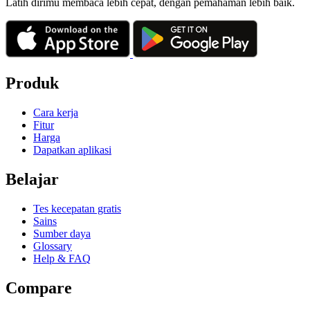
Latih dirimu membaca lebih cepat, dengan pemahaman lebih baik.
Produk
Cara kerja
Fitur
Harga
Dapatkan aplikasi
Belajar
Tes kecepatan gratis
Sains
Sumber daya
Glossary
Help & FAQ
Compare