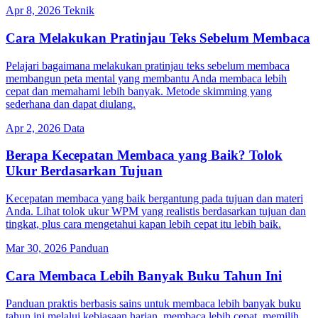
Apr 8, 2026
Teknik
Cara Melakukan Pratinjau Teks Sebelum Membaca
Pelajari bagaimana melakukan pratinjau teks sebelum membaca
membangun peta mental yang membantu Anda membaca lebih
cepat dan memahami lebih banyak. Metode skimming yang
sederhana dan dapat diulang.
Apr 2, 2026
Data
Berapa Kecepatan Membaca yang Baik? Tolok
Ukur Berdasarkan Tujuan
Kecepatan membaca yang baik bergantung pada tujuan dan materi
Anda. Lihat tolok ukur WPM yang realistis berdasarkan tujuan dan
tingkat, plus cara mengetahui kapan lebih cepat itu lebih baik.
Mar 30, 2026
Panduan
Cara Membaca Lebih Banyak Buku Tahun Ini
Panduan praktis berbasis sains untuk membaca lebih banyak buku
tahun ini melalui kebiasaan harian, membaca lebih cepat, memilih