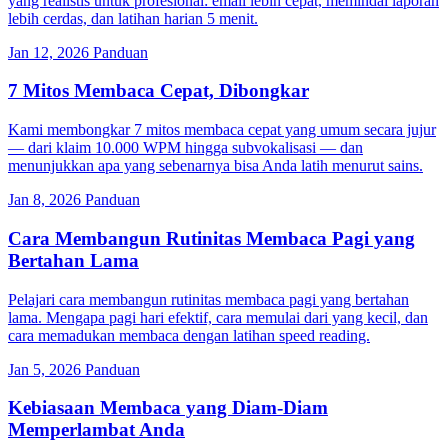
yang realistis untuk profesional: email lebih cepat, memindai laporan
lebih cerdas, dan latihan harian 5 menit.
Jan 12, 2026
Panduan
7 Mitos Membaca Cepat, Dibongkar
Kami membongkar 7 mitos membaca cepat yang umum secara jujur
— dari klaim 10.000 WPM hingga subvokalisasi — dan
menunjukkan apa yang sebenarnya bisa Anda latih menurut sains.
Jan 8, 2026
Panduan
Cara Membangun Rutinitas Membaca Pagi yang
Bertahan Lama
Pelajari cara membangun rutinitas membaca pagi yang bertahan
lama. Mengapa pagi hari efektif, cara memulai dari yang kecil, dan
cara memadukan membaca dengan latihan speed reading.
Jan 5, 2026
Panduan
Kebiasaan Membaca yang Diam-Diam
Memperlambat Anda