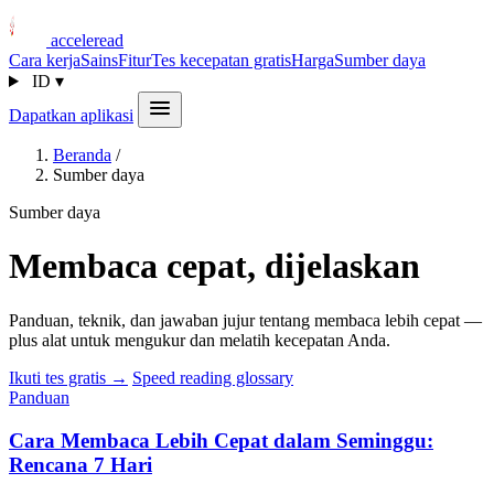
acceleread
Cara kerja
Sains
Fitur
Tes kecepatan gratis
Harga
Sumber daya
ID
▾
Dapatkan aplikasi
Beranda
/
Sumber daya
Sumber daya
Membaca cepat, dijelaskan
Panduan, teknik, dan jawaban jujur tentang membaca lebih cepat —
plus alat untuk mengukur dan melatih kecepatan Anda.
Ikuti tes gratis →
Speed reading glossary
Panduan
Cara Membaca Lebih Cepat dalam Seminggu:
Rencana 7 Hari