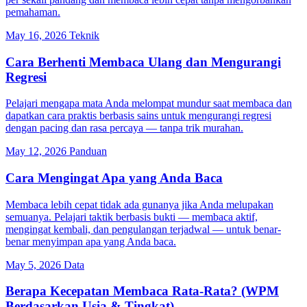
pemahaman.
May 16, 2026
Teknik
Cara Berhenti Membaca Ulang dan Mengurangi
Regresi
Pelajari mengapa mata Anda melompat mundur saat membaca dan
dapatkan cara praktis berbasis sains untuk mengurangi regresi
dengan pacing dan rasa percaya — tanpa trik murahan.
May 12, 2026
Panduan
Cara Mengingat Apa yang Anda Baca
Membaca lebih cepat tidak ada gunanya jika Anda melupakan
semuanya. Pelajari taktik berbasis bukti — membaca aktif,
mengingat kembali, dan pengulangan terjadwal — untuk benar-
benar menyimpan apa yang Anda baca.
May 5, 2026
Data
Berapa Kecepatan Membaca Rata-Rata? (WPM
Berdasarkan Usia & Tingkat)