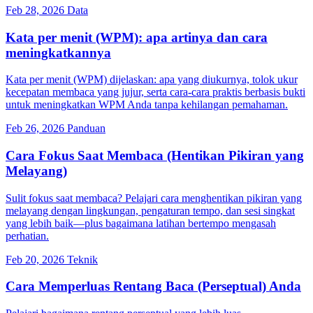
Feb 28, 2026
Data
Kata per menit (WPM): apa artinya dan cara
meningkatkannya
Kata per menit (WPM) dijelaskan: apa yang diukurnya, tolok ukur
kecepatan membaca yang jujur, serta cara-cara praktis berbasis bukti
untuk meningkatkan WPM Anda tanpa kehilangan pemahaman.
Feb 26, 2026
Panduan
Cara Fokus Saat Membaca (Hentikan Pikiran yang
Melayang)
Sulit fokus saat membaca? Pelajari cara menghentikan pikiran yang
melayang dengan lingkungan, pengaturan tempo, dan sesi singkat
yang lebih baik—plus bagaimana latihan bertempo mengasah
perhatian.
Feb 20, 2026
Teknik
Cara Memperluas Rentang Baca (Perseptual) Anda