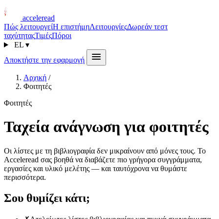
acceleread
Πώς λειτουργεί
Η επιστήμη
Λειτουργίες
Δωρεάν τεστ
ταχύτητας
Τιμές
Πόροι
EL
▾
Αποκτήστε την εφαρμογή
Αρχική
/
Φοιτητές
Φοιτητές
Ταχεία ανάγνωση για φοιτητές
Οι λίστες με τη βιβλιογραφία δεν μικραίνουν από μόνες τους. Το
Acceleread σας βοηθά να διαβάζετε πιο γρήγορα συγγράμματα,
εργασίες και υλικό μελέτης — και ταυτόχρονα να θυμάστε
περισσότερα.
Σου θυμίζει κάτι;