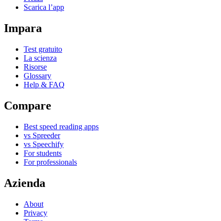
Scarica l’app
Impara
Test gratuito
La scienza
Risorse
Glossary
Help & FAQ
Compare
Best speed reading apps
vs Spreeder
vs Speechify
For students
For professionals
Azienda
About
Privacy