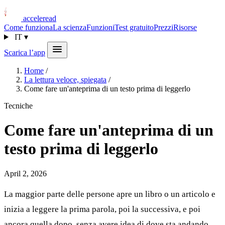
acceleread
Come funziona
La scienza
Funzioni
Test gratuito
Prezzi
Risorse
IT
▾
Scarica l’app
Home
/
La lettura veloce, spiegata
/
Come fare un'anteprima di un testo prima di leggerlo
Tecniche
Come fare un'anteprima di un
testo prima di leggerlo
April 2, 2026
La maggior parte delle persone apre un libro o un articolo e
inizia a leggere la prima parola, poi la successiva, e poi
ancora quella dopo, senza avere idea di dove sta andando