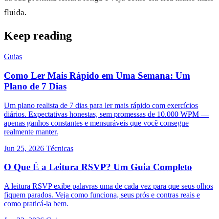
fluida.
Keep reading
Guias
Como Ler Mais Rápido em Uma Semana: Um
Plano de 7 Dias
Um plano realista de 7 dias para ler mais rápido com exercícios
diários. Expectativas honestas, sem promessas de 10.000 WPM —
apenas ganhos constantes e mensuráveis que você consegue
realmente manter.
Jun 25, 2026
Técnicas
O Que É a Leitura RSVP? Um Guia Completo
A leitura RSVP exibe palavras uma de cada vez para que seus olhos
fiquem parados. Veja como funciona, seus prós e contras reais e
como praticá-la bem.