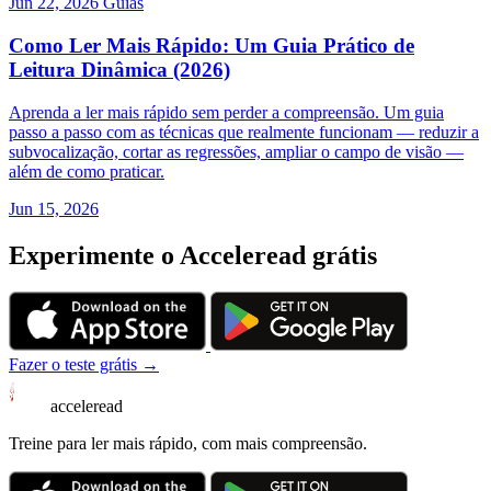
Jun 22, 2026
Guias
Como Ler Mais Rápido: Um Guia Prático de
Leitura Dinâmica (2026)
Aprenda a ler mais rápido sem perder a compreensão. Um guia
passo a passo com as técnicas que realmente funcionam — reduzir a
subvocalização, cortar as regressões, ampliar o campo de visão —
além de como praticar.
Jun 15, 2026
Experimente o Acceleread grátis
Fazer o teste grátis →
acceleread
Treine para ler mais rápido, com mais compreensão.