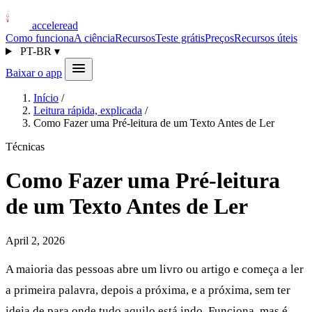
acceleread
Como funciona
A ciência
Recursos
Teste grátis
Preços
Recursos úteis
PT-BR
▾
Baixar o app
Início
/
Leitura rápida, explicada
/
Como Fazer uma Pré-leitura de um Texto Antes de Ler
Técnicas
Como Fazer uma Pré-leitura
de um Texto Antes de Ler
April 2, 2026
A maioria das pessoas abre um livro ou artigo e começa a ler
a primeira palavra, depois a próxima, e a próxima, sem ter
ideia de para onde tudo aquilo está indo. Funciona, mas é