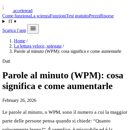
acceleread
Come funziona
La scienza
Funzioni
Test gratuito
Prezzi
Risorse
IT
▾
Scarica l’app
Home
/
La lettura veloce, spiegata
/
Parole al minuto (WPM): cosa significa e come aumentarle
Dati
Parole al minuto (WPM): cosa
significa e come aumentarle
February 26, 2026
Le parole al minuto, o WPM, sono il numero a cui la maggior
parte delle persone pensa quando si chiede: “Quanto
velocemente leggo?”. È semplice, è misurabile ed è la