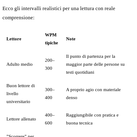
Ecco gli intervalli realistici per una lettura con reale
comprensione:
WPM
Lettore
Note
tipiche
Il punto di partenza per la
200–
Adulto medio
maggior parte delle persone su
300
testi quotidiani
Buon lettore di
300–
A proprio agio con materiale
livello
400
denso
universitario
400–
Raggiungibile con pratica e
Lettore allenato
600
buona tecnica
”Scorrere” per