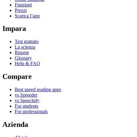
Funzioni
Prezzi
Scarica l’app
Impara
Test gratuito
La scienza
Risorse
Glossary
Help & FAQ
Compare
Best speed reading apps
vs Spreeder
vs Speechify
For students
For professionals
Azienda