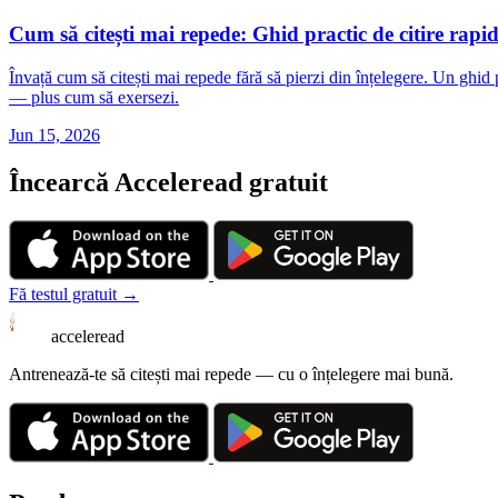
Cum să citești mai repede: Ghid practic de citire rapi
Învață cum să citești mai repede fără să pierzi din înțelegere. Un ghid 
— plus cum să exersezi.
Jun 15, 2026
Încearcă Acceleread gratuit
Fă testul gratuit →
acceleread
Antrenează-te să citești mai repede — cu o înțelegere mai bună.