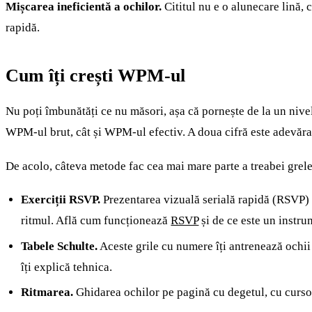
Mișcarea ineficientă a ochilor.
Cititul nu e o alunecare lină, c
rapidă.
Cum îți crești WPM-ul
Nu poți îmbunătăți ce nu măsori, așa că pornește de la un nive
WPM-ul brut, cât și WPM-ul efectiv. A doua cifră este adevărat
De acolo, câteva metode fac cea mai mare parte a treabei grele
Exerciții RSVP.
Prezentarea vizuală serială rapidă (RSVP) af
ritmul. Află cum funcționează
RSVP
și de ce este un instr
Tabele Schulte.
Aceste grile cu numere îți antrenează ochii
îți explică tehnica.
Ritmarea.
Ghidarea ochilor pe pagină cu degetul, cu cursor