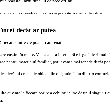
t e realistă. Înmulțirea lui de zece ori, nu.
 intervale, vezi analiza noastră despre
viteza medie de citire
.
 încet decât ar putea
fiecare dintre ele poate fi antrenat.
care cuvânt în minte. Vocea aceea interioară e legată de ritmul t
rea
pentru materialul familiar, poți avansa mai repede decât poț
 des decât ai crede, de obicei din obișnuință, nu dintr-o confuz
lte cuvinte la fiecare oprire a ochilor, în loc de unul singur. L
i.