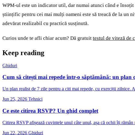
WPM-ul este un indicator util, dar numai atunci când e însoțit de
științific pentru cei mai mulți oameni este să treacă de la un 
adevărat realizabil cu practică susținută.
Curios unde te afli chiar acum? Dă gratuit
testul de viteză de c
Keep reading
Ghiduri
Cum să citești mai repede într-o săptămână: un plan d
Un plan realist de 7 zile pentru a citi mai repede, cu exerciții zilnic
Jun 25, 2026
Tehnici
Ce este citirea RSVP? Un ghid complet
Citirea RSVP afișează cuvintele unul câte unul, așa că ochii îți rămân 
Jun 22, 2026
Ghiduri