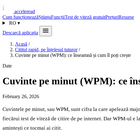
acceleread
Cum funcționează
Știința
Funcții
Test de viteză gratuit
Prețuri
Resurse
RO
▾
Descarcă aplicația
Acasă
/
Cititul rapid, pe înțelesul tuturor
/
Cuvinte pe minut (WPM): ce înseamnă și cum îl poți crește
Date
Cuvinte pe minut (WPM): ce înse
February 26, 2026
Cuvintele pe minut, sau WPM, sunt cifra la care apelează major
fiecărui test de viteză de citire de pe internet. Dar WPM-ul e l
amintești ce tocmai ai citit.