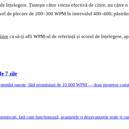
 înțelegere. Țintește către viteza efectivă de citire, nu către o c
nivel de plecare de 200–300 WPM în intervalul 400–600, păstrând 
itire
ca să-ți afli WPM-ul de referință și scorul de înțelegere, 
e 7 zile
e. Așteptări oneste, fără promisiuni de 10.000 WPM — doar progrese consta
nemișcați. Iată cum funcționează, avantajele și dezavantajele reale și cu