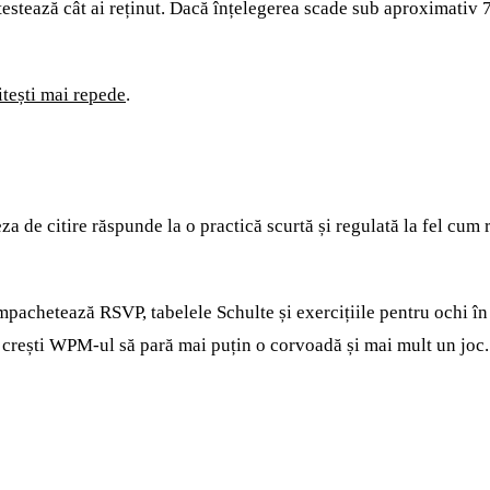
testează cât ai reținut. Dacă înțelegerea scade sub aproximati
itești mai repede
.
Viteza de citire răspunde la o practică scurtă și regulată la fel c
mpachetează RSVP, tabelele Schulte și exercițiile pentru ochi în 
-ți crești WPM-ul să pară mai puțin o corvoadă și mai mult un joc