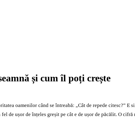
amnă și cum îl poți crește
itatea oamenilor când se întreabă: „Cât de repede citesc?” E sim
a fel de ușor de înțeles greșit pe cât e de ușor de păcălit. O ci