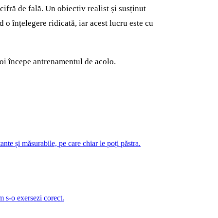
ifră de fală. Un obiectiv realist și susținut
o înțelegere ridicată, iar acest lucru este cu
apoi începe antrenamentul de acolo.
nte și măsurabile, pe care chiar le poți păstra.
m s-o exersezi corect.