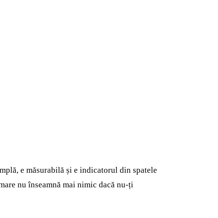
plă, e măsurabilă și e indicatorul din spatele
fră mare nu înseamnă mai nimic dacă nu-ți