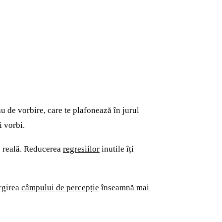
ău de vorbire, care te plafonează în jurul
i vorbi.
ie reală. Reducerea
regresiilor
inutile îți
ărgirea
câmpului de percepție
înseamnă mai