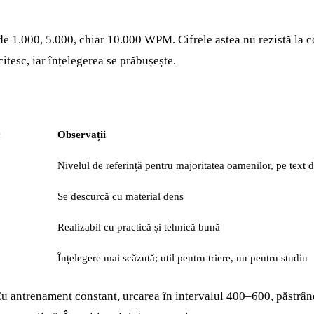
 de 1.000, 5.000, chiar 10.000 WPM. Cifrele astea nu rezistă la c
tesc, iar înțelegerea se prăbușește.
c
Observații
Nivelul de referință pentru majoritatea oamenilor, pe text d
Se descurcă cu material dens
Realizabil cu practică și tehnică bună
Înțelegere mai scăzută; util pentru triere, nu pentru studiu
u antrenament constant, urcarea în intervalul 400–600, păstrând 