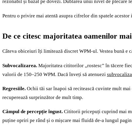
rezonabil și bazat pe dovezi. Dublarea unui nivel de plecare len
Pentru o privire mai atentă asupra cifrelor din spatele acestor
De ce citesc majoritatea oamenilor mai
Câteva obiceiuri îți limitează discret WPM-ul. Vestea bună e că 
Subvocalizarea.
Majoritatea cititorilor „rostesc” în tăcere fie
valorii de 150–250 WPM. Dacă înveți să atenuezi
subvocaliza
Regresiile.
Ochii tăi sar înapoi să recitească cuvinte mult mai
recuperează surprinzător de mult timp.
Câmpul de percepție îngust.
Cititorii pricepuți cuprind mai mu
puține opriri pe rând și o mișcare mai fluidă de-a lungul pagini