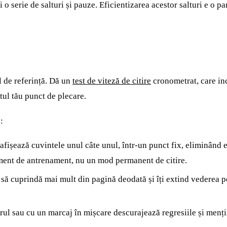
i o serie de salturi și pauze. Eficientizarea acestor salturi e o p
l de referință. Dă un
test de viteză de citire
cronometrat, care inc
ul tău punct de plecare.
:
ișează cuvintele unul câte unul, într-un punct fix, eliminând efo
ument de antrenament, nu un mod permanent de citire.
 să cuprindă mai mult din pagină deodată și îți extind vederea 
ul sau cu un marcaj în mișcare descurajează regresiile și menți