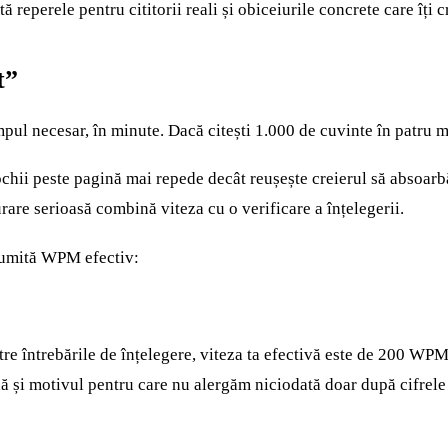
reperele pentru cititorii reali și obiceiurile concrete care îți c
t”
impul necesar, în minute. Dacă citești 1.000 de cuvinte în patru
 ochii peste pagină mai repede decât reușește creierul să absoar
rare serioasă combină viteza cu o verificare a înțelegerii.
numită WPM efectiv:
e întrebările de înțelegere, viteza ta efectivă este de 200 WPM. 
dă și motivul pentru care nu alergăm niciodată doar după cifrele