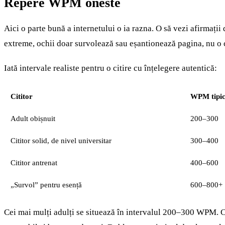
Repere WPM oneste
Aici o parte bună a internetului o ia razna. O să vezi afirmații
extreme, ochii doar survolează sau eșantionează pagina, nu o ci
Iată intervale realiste pentru o citire cu înțelegere autentică:
Cititor
WPM tipi
Adult obișnuit
200–300
Cititor solid, de nivel universitar
300–400
Cititor antrenat
400–600
„Survol” pentru esență
600–800+
Cei mai mulți adulți se situează în intervalul 200–300 WPM. C