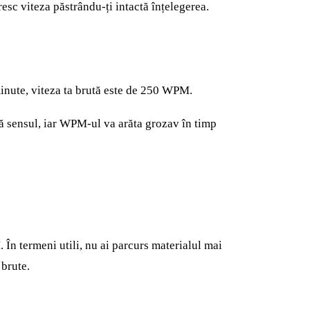
resc viteza păstrându-ți intactă înțelegerea.
 minute, viteza ta brută este de 250 WPM.
bă sensul, iar WPM-ul va arăta grozav în timp
În termeni utili, nu ai parcurs materialul mai
 brute.