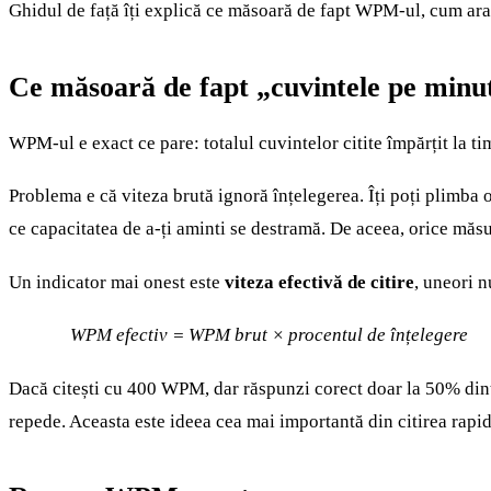
Ghidul de față îți explică ce măsoară de fapt WPM-ul, cum arată 
Ce măsoară de fapt „cuvintele pe minu
WPM-ul e exact ce pare: totalul cuvintelor citite împărțit la t
Problema e că viteza brută ignoră înțelegerea. Îți poți plimba
ce capacitatea de a-ți aminti se destramă. De aceea, orice măsu
Un indicator mai onest este
viteza efectivă de citire
, uneori 
WPM efectiv = WPM brut × procentul de înțelegere
Dacă citești cu 400 WPM, dar răspunzi corect doar la 50% dintr
repede. Aceasta este ideea cea mai importantă din citirea rapi