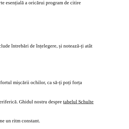
arte esențială a oricărui program de citire
lude întrebări de înțelegere, și notează-ți atât
rtul mișcării ochilor, ca să-ți poți forța
periferică. Ghidul nostru despre
tabelul Schulte
ne un ritm constant.