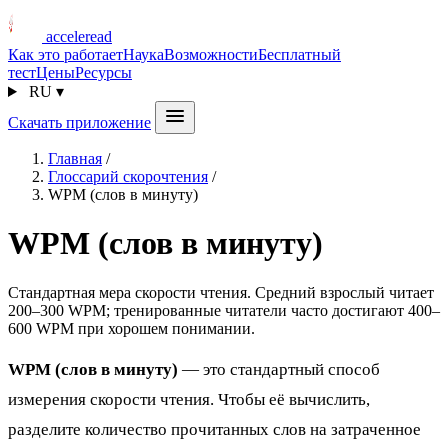
acceleread
Как это работает
Наука
Возможности
Бесплатный
тест
Цены
Ресурсы
RU
▾
Скачать приложение
Главная
/
Глоссарий скорочтения
/
WPM (слов в минуту)
WPM (слов в минуту)
Стандартная мера скорости чтения. Средний взрослый читает
200–300 WPM; тренированные читатели часто достигают 400–
600 WPM при хорошем понимании.
WPM (слов в минуту)
— это стандартный способ
измерения скорости чтения. Чтобы её вычислить,
разделите количество прочитанных слов на затраченное