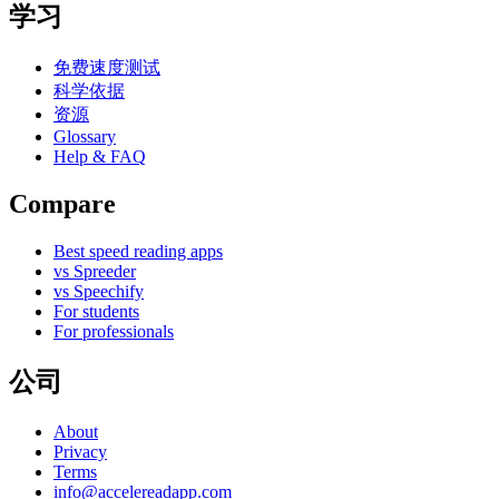
学习
免费速度测试
科学依据
资源
Glossary
Help & FAQ
Compare
Best speed reading apps
vs Spreeder
vs Speechify
For students
For professionals
公司
About
Privacy
Terms
info@accelereadapp.com