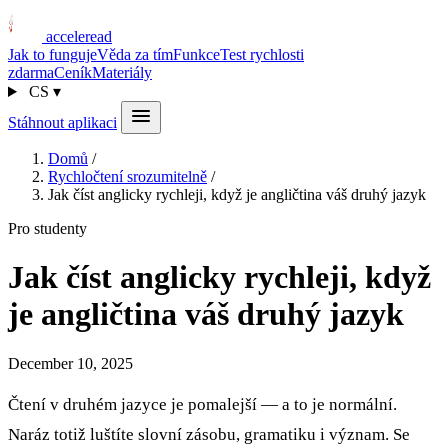
acceleread
Jak to funguje
Věda za tím
Funkce
Test rychlosti
zdarma
Ceník
Materiály
CS
▾
Stáhnout aplikaci
Domů
/
Rychločtení srozumitelně
/
Jak číst anglicky rychleji, když je angličtina váš druhý jazyk
Pro studenty
Jak číst anglicky rychleji, když
je angličtina váš druhý jazyk
December 10, 2025
Čtení v druhém jazyce je pomalejší — a to je normální.
Naráz totiž luštíte slovní zásobu, gramatiku i význam. Se