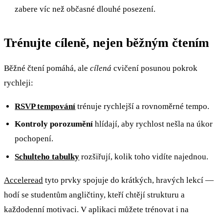
zabere víc než občasné dlouhé posezení.
Trénujte cíleně, nejen běžným čtením
Běžné čtení pomáhá, ale
cílená
cvičení posunou pokrok
rychleji:
RSVP tempování
trénuje rychlejší a rovnoměrné tempo.
Kontroly porozumění
hlídají, aby rychlost nešla na úkor
pochopení.
Schulteho tabulky
rozšiřují, kolik toho vidíte najednou.
Acceleread
tyto prvky spojuje do krátkých, hravých lekcí —
hodí se studentům angličtiny, kteří chtějí strukturu a
každodenní motivaci. V aplikaci můžete trénovat i na