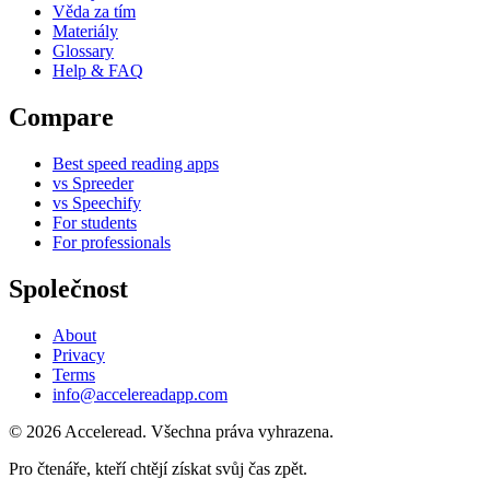
Věda za tím
Materiály
Glossary
Help & FAQ
Compare
Best speed reading apps
vs Spreeder
vs Speechify
For students
For professionals
Společnost
About
Privacy
Terms
info@accelereadapp.com
© 2026 Acceleread. Všechna práva vyhrazena.
Pro čtenáře, kteří chtějí získat svůj čas zpět.