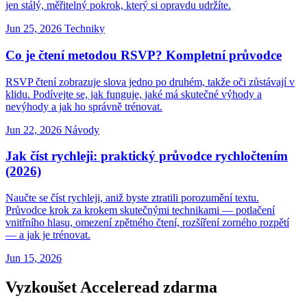
jen stálý, měřitelný pokrok, který si opravdu udržíte.
Jun 25, 2026
Techniky
Co je čtení metodou RSVP? Kompletní průvodce
RSVP čtení zobrazuje slova jedno po druhém, takže oči zůstávají v
klidu. Podívejte se, jak funguje, jaké má skutečné výhody a
nevýhody a jak ho správně trénovat.
Jun 22, 2026
Návody
Jak číst rychleji: praktický průvodce rychločtením
(2026)
Naučte se číst rychleji, aniž byste ztratili porozumění textu.
Průvodce krok za krokem skutečnými technikami — potlačení
vnitřního hlasu, omezení zpětného čtení, rozšíření zorného rozpětí
— a jak je trénovat.
Jun 15, 2026
Vyzkoušet Acceleread zdarma