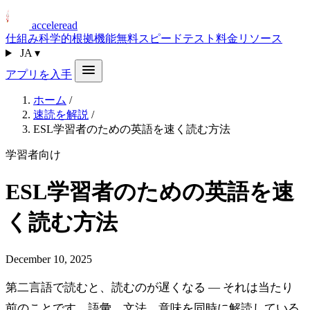
acceleread
仕組み
科学的根拠
機能
無料スピードテスト
料金
リソース
JA
▾
アプリを入手
ホーム
/
速読を解説
/
ESL学習者のための英語を速く読む方法
学習者向け
ESL学習者のための英語を速
く読む方法
December 10, 2025
第二言語で読むと、読むのが遅くなる — それは当たり
前のことです。語彙、文法、意味を同時に解読している