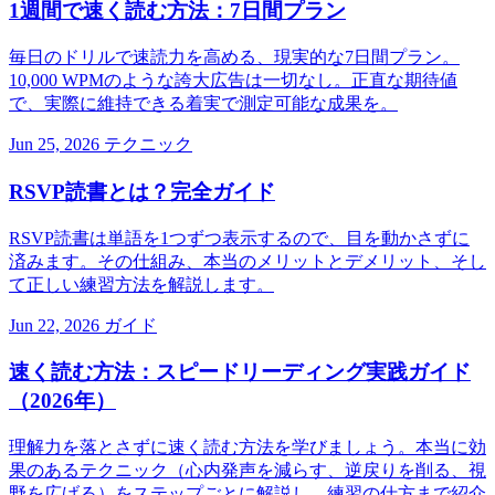
1週間で速く読む方法：7日間プラン
毎日のドリルで速読力を高める、現実的な7日間プラン。
10,000 WPMのような誇大広告は一切なし。正直な期待値
で、実際に維持できる着実で測定可能な成果を。
Jun 25, 2026
テクニック
RSVP読書とは？完全ガイド
RSVP読書は単語を1つずつ表示するので、目を動かさずに
済みます。その仕組み、本当のメリットとデメリット、そし
て正しい練習方法を解説します。
Jun 22, 2026
ガイド
速く読む方法：スピードリーディング実践ガイド
（2026年）
理解力を落とさずに速く読む方法を学びましょう。本当に効
果のあるテクニック（心内発声を減らす、逆戻りを削る、視
野を広げる）をステップごとに解説し、練習の仕方まで紹介