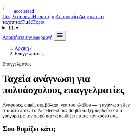
acceleread
Πώς λειτουργεί
Η επιστήμη
Λειτουργίες
Δωρεάν τεστ
ταχύτητας
Τιμές
Πόροι
EL
▾
Αποκτήστε την εφαρμογή
Αρχική
/
Επαγγελματίες
Επαγγελματίες
Ταχεία ανάγνωση για
πολυάσχολους επαγγελματίες
Αναφορές, email, συμβόλαια, νέα του κλάδου — η ανάγνωση δεν
σταματά ποτέ. Το Acceleread σας βοηθά να ξεμπερδεύετε πιο
γρήγορα με τον σωρό και να κερδίζετε πίσω τον χρόνο σας.
Σου θυμίζει κάτι;