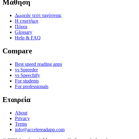
Μάθηση
Δωρεάν τεστ ταχύτητας
Η επιστήμη
Πόροι
Glossary
Help & FAQ
Compare
Best speed reading apps
vs Spreeder
vs Speechify
For students
For professionals
Εταιρεία
About
Privacy
Terms
info@accelereadapp.com