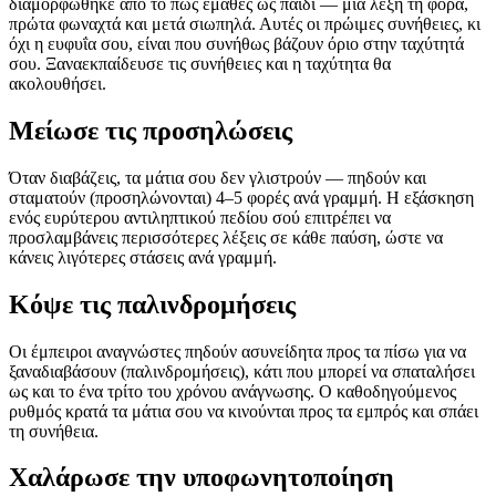
διαμορφώθηκε από το πώς έμαθες ως παιδί — μία λέξη τη φορά,
πρώτα φωναχτά και μετά σιωπηλά. Αυτές οι πρώιμες συνήθειες, κι
όχι η ευφυΐα σου, είναι που συνήθως βάζουν όριο στην ταχύτητά
σου. Ξαναεκπαίδευσε τις συνήθειες και η ταχύτητα θα
ακολουθήσει.
Μείωσε τις προσηλώσεις
Όταν διαβάζεις, τα μάτια σου δεν γλιστρούν — πηδούν και
σταματούν (προσηλώνονται) 4–5 φορές ανά γραμμή. Η εξάσκηση
ενός ευρύτερου αντιληπτικού πεδίου σού επιτρέπει να
προσλαμβάνεις περισσότερες λέξεις σε κάθε παύση, ώστε να
κάνεις λιγότερες στάσεις ανά γραμμή.
Κόψε τις παλινδρομήσεις
Οι έμπειροι αναγνώστες πηδούν ασυνείδητα προς τα πίσω για να
ξαναδιαβάσουν (παλινδρομήσεις), κάτι που μπορεί να σπαταλήσει
ως και το ένα τρίτο του χρόνου ανάγνωσης. Ο καθοδηγούμενος
ρυθμός κρατά τα μάτια σου να κινούνται προς τα εμπρός και σπάει
τη συνήθεια.
Χαλάρωσε την υποφωνητοποίηση