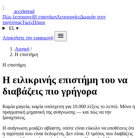
acceleread
Πώς λειτουργεί
Η επιστήμη
Λειτουργίες
Δωρεάν τεστ
ταχύτητας
Τιμές
Πόροι
EL
▾
Αποκτήστε την εφαρμογή
Αρχική
/
Η επιστήμη
Η επιστήμη
Η ειλικρινής επιστήμη του να
διαβάζεις πιο γρήγορα
Καμία μαγεία, καμία υπόσχεση για 10.000 λέξεις το λεπτό. Μόνο η
πραγματική μηχανική της ανάγνωσης — και πώς να την
ξαναχτίσεις.
Η ανάγνωση μοιάζει αβίαστη, οπότε είναι εύκολο να υποθέσεις ότι
η ταχύτητά σου είναι δεδομένη. Δεν είναι. Ο τρόπος που διαβάζεις