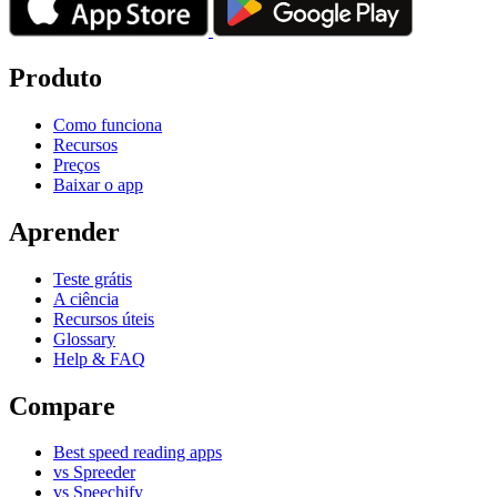
Produto
Como funciona
Recursos
Preços
Baixar o app
Aprender
Teste grátis
A ciência
Recursos úteis
Glossary
Help & FAQ
Compare
Best speed reading apps
vs Spreeder
vs Speechify