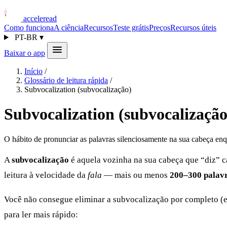
acceleread
Como funciona
A ciência
Recursos
Teste grátis
Preços
Recursos úteis
PT-BR
▾
Baixar o app
Início
/
Glossário de leitura rápida
/
Subvocalization (subvocalização)
Subvocalization (subvocalização
O hábito de pronunciar as palavras silenciosamente na sua cabeça enqu
A
subvocalização
é aquela vozinha na sua cabeça que “diz” ca
leitura à velocidade da
fala
— mais ou menos
200–300 palav
Você não consegue eliminar a subvocalização por completo (e 
para ler mais rápido: