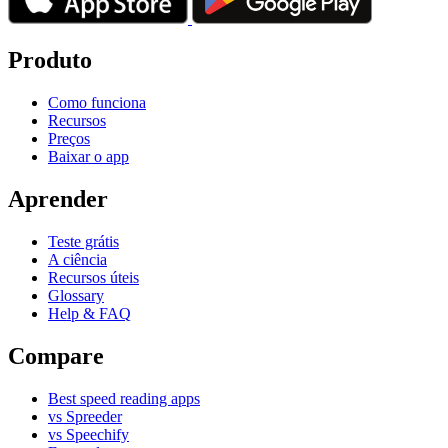
Produto
Como funciona
Recursos
Preços
Baixar o app
Aprender
Teste grátis
A ciência
Recursos úteis
Glossary
Help & FAQ
Compare
Best speed reading apps
vs Spreeder
vs Speechify