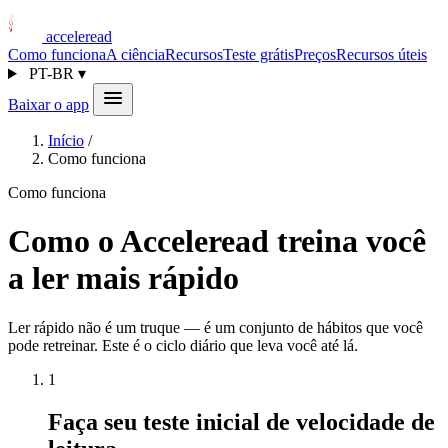
acceleread
Como funciona
A ciência
Recursos
Teste grátis
Preços
Recursos úteis
PT-BR
▾
Baixar o app
Início
/
Como funciona
Como funciona
Como o Acceleread treina você
a ler mais rápido
Ler rápido não é um truque — é um conjunto de hábitos que você
pode retreinar. Este é o ciclo diário que leva você até lá.
1
Faça seu teste inicial de velocidade de