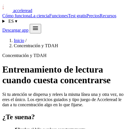
acceleread
Cómo funciona
La ciencia
Funciones
Test gratis
Precios
Recursos
ES
▾
Descargar app
Inicio
/
Concentración y TDAH
Concentración y TDAH
Entrenamiento de lectura
cuando cuesta concentrarse
Si tu atención se dispersa y relees la misma línea una y otra vez, no
eres el único. Los ejercicios guiados y tipo juego de Acceleread le
dan a tu concentración algo en lo que fijarse.
¿Te suena?