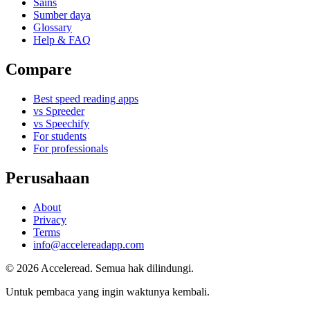
Sains
Sumber daya
Glossary
Help & FAQ
Compare
Best speed reading apps
vs Spreeder
vs Speechify
For students
For professionals
Perusahaan
About
Privacy
Terms
info@accelereadapp.com
© 2026 Acceleread. Semua hak dilindungi.
Untuk pembaca yang ingin waktunya kembali.