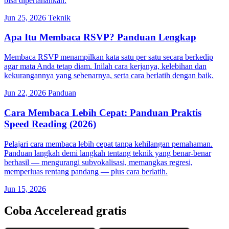
bisa dipertahankan.
Jun 25, 2026
Teknik
Apa Itu Membaca RSVP? Panduan Lengkap
Membaca RSVP menampilkan kata satu per satu secara berkedip
agar mata Anda tetap diam. Inilah cara kerjanya, kelebihan dan
kekurangannya yang sebenarnya, serta cara berlatih dengan baik.
Jun 22, 2026
Panduan
Cara Membaca Lebih Cepat: Panduan Praktis
Speed Reading (2026)
Pelajari cara membaca lebih cepat tanpa kehilangan pemahaman.
Panduan langkah demi langkah tentang teknik yang benar-benar
berhasil — mengurangi subvokalisasi, memangkas regresi,
memperluas rentang pandang — plus cara berlatih.
Jun 15, 2026
Coba Acceleread gratis