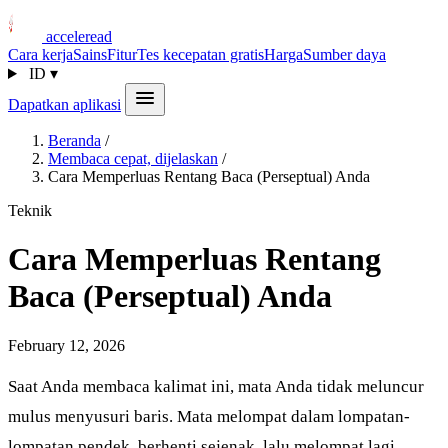
acceleread
Cara kerja
Sains
Fitur
Tes kecepatan gratis
Harga
Sumber daya
ID
▾
Dapatkan aplikasi
Beranda
/
Membaca cepat, dijelaskan
/
Cara Memperluas Rentang Baca (Perseptual) Anda
Teknik
Cara Memperluas Rentang
Baca (Perseptual) Anda
February 12, 2026
Saat Anda membaca kalimat ini, mata Anda tidak meluncur
mulus menyusuri baris. Mata melompat dalam lompatan-
lompatan pendek, berhenti sejenak, lalu melompat lagi.