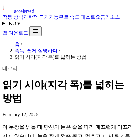
acceleread
작동 방식
과학적 근거
기능
무료 속도 테스트
요금
리소스
KO
▾
앱 다운로드
홈
/
속독, 쉽게 설명하다
/
읽기 시야(지각 폭)를 넓히는 방법
테크닉
읽기 시야(지각 폭)를 넓히는
방법
February 12, 2026
이 문장을 읽을 때 당신의 눈은 줄을 따라 매끄럽게 미끄러
지지 않습니다. 눈은 짧게 껑충 뛰고, 멈추고, 다시 뛰기를