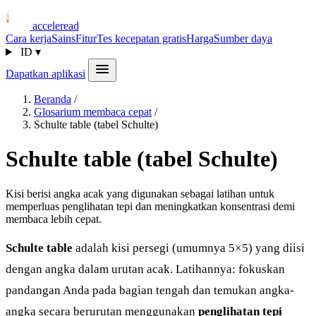
acceleread
Cara kerja
Sains
Fitur
Tes kecepatan gratis
Harga
Sumber daya
ID
▾
Dapatkan aplikasi
Beranda
/
Glosarium membaca cepat
/
Schulte table (tabel Schulte)
Schulte table (tabel Schulte)
Kisi berisi angka acak yang digunakan sebagai latihan untuk
memperluas penglihatan tepi dan meningkatkan konsentrasi demi
membaca lebih cepat.
Schulte table
adalah kisi persegi (umumnya 5×5) yang diisi
dengan angka dalam urutan acak. Latihannya: fokuskan
pandangan Anda pada bagian tengah dan temukan angka-
angka secara berurutan menggunakan
penglihatan tepi