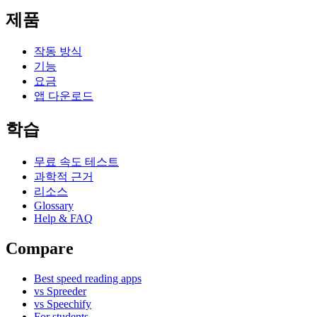
제품
작동 방식
기능
요금
앱 다운로드
학습
무료 속도 테스트
과학적 근거
리소스
Glossary
Help & FAQ
Compare
Best speed reading apps
vs Spreeder
vs Speechify
For students