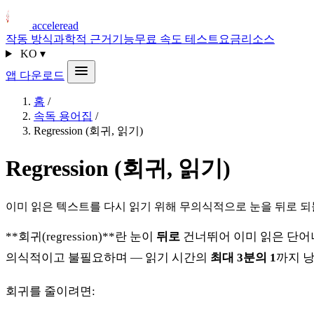
acceleread
작동 방식
과학적 근거
기능
무료 속도 테스트
요금
리소스
KO
▾
앱 다운로드
홈
/
속독 용어집
/
Regression (회귀, 읽기)
Regression (회귀, 읽기)
이미 읽은 텍스트를 다시 읽기 위해 무의식적으로 눈을 뒤로 되돌
**회귀(regression)**란 눈이
뒤로
건너뛰어 이미 읽은 단어나
의식적이고 불필요하며 — 읽기 시간의
최대 3분의 1
까지 낭
회귀를 줄이려면: