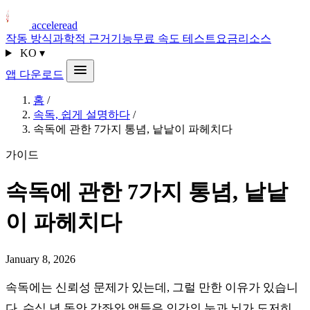
acceleread
작동 방식
과학적 근거
기능
무료 속도 테스트
요금
리소스
KO
▾
앱 다운로드
홈
/
속독, 쉽게 설명하다
/
속독에 관한 7가지 통념, 낱낱이 파헤치다
가이드
속독에 관한 7가지 통념, 낱낱
이 파헤치다
January 8, 2026
속독에는 신뢰성 문제가 있는데, 그럴 만한 이유가 있습니
다. 수십 년 동안 강좌와 앱들은 인간의 눈과 뇌가 도저히