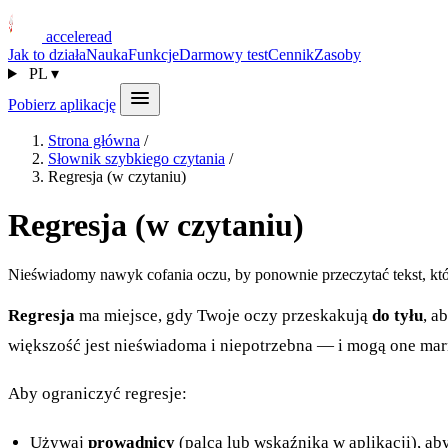
acceleread
Jak to działa
Nauka
Funkcje
Darmowy test
Cennik
Zasoby
PL
▾
Pobierz aplikację
Strona główna
/
Słownik szybkiego czytania
/
Regresja (w czytaniu)
Regresja (w czytaniu)
Nieświadomy nawyk cofania oczu, by ponownie przeczytać tekst, któr
Regresja
ma miejsce, gdy Twoje oczy przeskakują
do tyłu
, a
większość jest nieświadoma i niepotrzebna — i mogą one m
Aby ograniczyć regresje:
Używaj
prowadnicy
(palca lub wskaźnika w aplikacji), ab