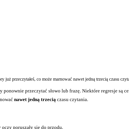
y już przeczytałeś, co może marnować nawet jedną trzecią czasu czyta
by ponownie przeczytać słowo lub frazę. Niektóre regresje są c
arnować
nawet jedną trzecią
czasu czytania.
y oczy poruszały się do przodu.