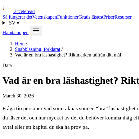
acceleread
Så fungerar det
Vetenskapen
Funktioner
Gratis lästest
Priser
Resurser
SV
▾
Hämta appen
Hem
/
Snabbläsning, förklarat
/
Vad är en bra läshastighet? Riktmärken utifrån ditt mål
Data
Vad är en bra läshastighet? Rik
March 30, 2026
Fråga tio personer vad som räknas som en “bra” läshastighet och 
du läser det och hur mycket av det du behöver komma ihåg efterå
avtal eller ett kapitel du ska ha prov på.