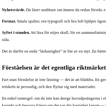
Nyhetsvärde.
Du läser snabbare om ämnen du redan förstår, ef
Format.
Smala spalter, ren typografi och bra luft hjälper ögone
Syftet i stunden.
Att läsa för nöjes skull, för en sammanfattnin
sida.
Det är därför en enda “läshastighet” är lite av en myt. En bätt
Förståelsen är det egentliga riktmärket
Fart utan förståelse är inte läsning — det är att bläddra. En g
tröskeln är personlig, och den flyttar sig med materialet.
En enkel tumregel: om du inte kan återge huvudpoängerna i ett 
korrekt och besvara frågor om det var din hastighet lagom — 