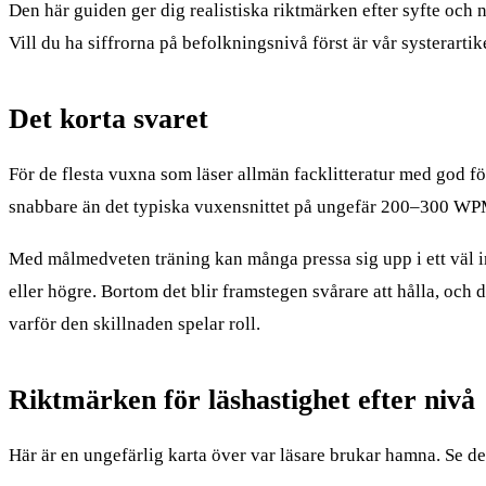
Den här guiden ger dig realistiska riktmärken efter syfte och ni
Vill du ha siffrorna på befolkningsnivå först är vår systerarti
Det korta svaret
För de flesta vuxna som läser allmän facklitteratur med god f
snabbare än det typiska vuxensnittet på ungefär 200–300 WPM
Med målmedveten träning kan många pressa sig upp i ett väl 
eller högre. Bortom det blir framstegen svårare att hålla, o
varför den skillnaden spelar roll.
Riktmärken för läshastighet efter nivå
Här är en ungefärlig karta över var läsare brukar hamna. Se det