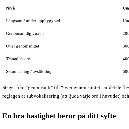
Nivå
Un
Långsam / under uppbyggnad
Un
Genomsnittlig vuxen
20
Över genomsnittet
30
Tränad läsare
40
Skumläsning / avsökning
60
Steget från “genomsnitt” till “över genomsnittet” är det de flest
reglagen är
subvokalisering
(att ljuda varje ord i huvudet) oc
En bra hastighet beror på ditt syfte