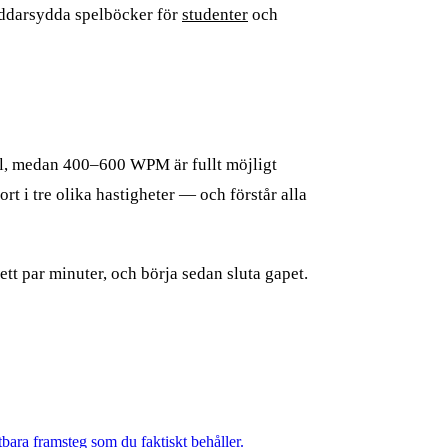
äddarsydda spelböcker för
studenter
och
mål, medan 400–600 WPM är fullt möjligt
t i tre olika hastigheter — och förstår alla
t par minuter, och börja sedan sluta gapet.
bara framsteg som du faktiskt behåller.