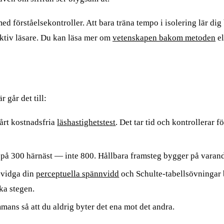
ed förståelsekontroller. Att bara träna tempo i isolering lär di
fektiv läsare. Du kan läsa mer om
vetenskapen bakom metoden
el
 går det till:
vårt kostnadsfria
läshastighetstest
. Det tar tid och kontrollerar f
på 300 härnäst — inte 800. Hållbara framsteg bygger på varand
t vidga din
perceptuella spännvidd
och Schulte-tabellsövningar 
ka stegen.
mmans så att du aldrig byter det ena mot det andra.