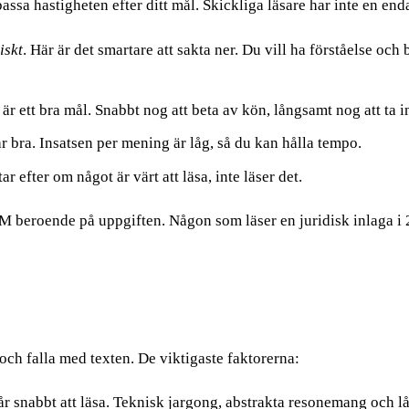
sa hastigheten efter ditt mål. Skickliga läsare har inte en end
iskt
. Här är det smartare att sakta ner. Du vill ha förståelse och
ett bra mål. Snabbt nog att beta av kön, långsamt nog att ta i
ra. Insatsen per mening är låg, så du kan hålla tempo.
efter om något är värt att läsa, inte läser det.
WPM beroende på uppgiften. Någon som läser en juridisk inlaga
och falla med texten. De viktigaste faktorerna:
 snabbt att läsa. Teknisk jargong, abstrakta resonemang och l