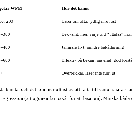
gefär WPM
Hur det känns
der 200
Läser om ofta, tydlig inre röst
0–300
Bekvämt, men varje ord “uttalas” in
0–400
Jämnare flyt, mindre bakåtläsning
0–600
Effektiv på bekant material, god först
0+
Överblickar, läser inte fullt ut
a kan ta, och det kommer oftast av att rätta till vanor snarare än
h
regression
(att ögonen far bakåt för att läsa om). Minska båda 