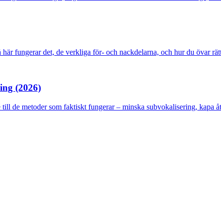
Så här fungerar det, de verkliga för- och nackdelarna, och hur du övar rätt
ning (2026)
 till de metoder som faktiskt fungerar – minska subvokalisering, kapa åte