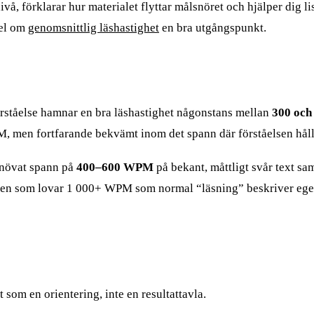
vå, förklarar hur materialet flyttar målsnöret och hjälper dig lis
kel om
genomsnittlig läshastighet
en bra utgångspunkt.
örståelse hamnar en bra läshastighet någonstans mellan
300 och
, men fortfarande bekvämt inom det spann där förståelsen håll
inövat spann på
400–600 WPM
på bekant, måttligt svår text sa
ch den som lovar 1 000+ WPM som normal “läsning” beskriver ege
 som en orientering, inte en resultattavla.