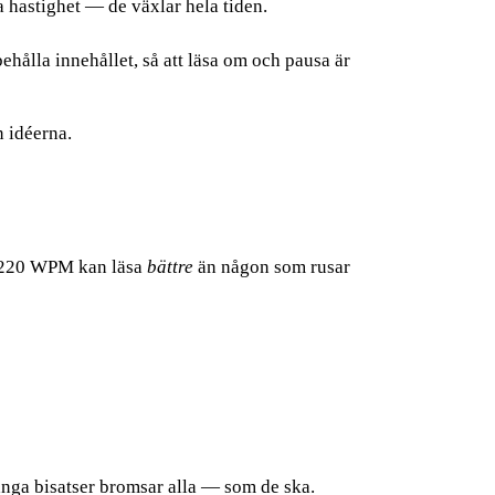
a hastighet — de växlar hela tiden.
 behålla innehållet, så att läsa om och pausa är
n idéerna.
 i 220 WPM kan läsa
bättre
än någon som rusar
ånga bisatser bromsar alla — som de ska.