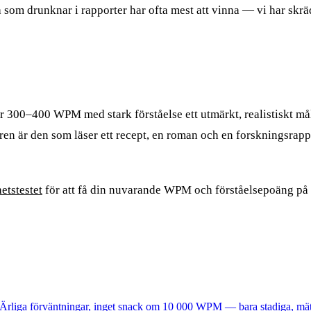
som drunknar i rapporter har ofta mest att vinna — vi har skr
a är 300–400 WPM med stark förståelse ett utmärkt, realistiskt 
n är den som läser ett recept, en roman och en forskningsrappor
etstestet
för att få din nuvarande WPM och förståelsepoäng på et
r. Ärliga förväntningar, inget snack om 10 000 WPM — bara stadiga, mät