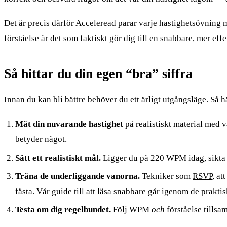
Det är precis därför Acceleread parar varje hastighetsövning m
förståelse är det som faktiskt gör dig till en snabbare, mer ef
Så hittar du din egen “bra” siffra
Innan du kan bli bättre behöver du ett ärligt utgångsläge. Så här
Mät din nuvarande hastighet
på realistiskt material med 
betyder något.
Sätt ett realistiskt mål.
Ligger du på 220 WPM idag, sikta 
Träna de underliggande vanorna.
Tekniker som
RSVP
, at
fästa. Vår
guide till att läsa snabbare
går igenom de praktis
Testa om dig regelbundet.
Följ WPM
och
förståelse tillsa