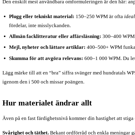
Den enskilt mest användbara omformuleringen är den här: anpas
Plugg eller tekniskt material:
150–250 WPM är ofta
ideal
fördelar, inte misslyckanden.
Allmän facklitteratur eller affärsläsning:
300–400 WPM är 
Mejl, nyheter och lättare artiklar:
400–500+ WPM funkar b
Skumma för att avgöra relevans:
600–1 000 WPM. Du letar 
Lägg märke till att en “bra” siffra svänger med hundratals 
igenom den i 500 och missar poängen.
Hur materialet ändrar allt
Även på en fast färdighetsnivå kommer din hastighet att stiga 
Svårighet och täthet.
Bekant ordförråd och enkla meningar går