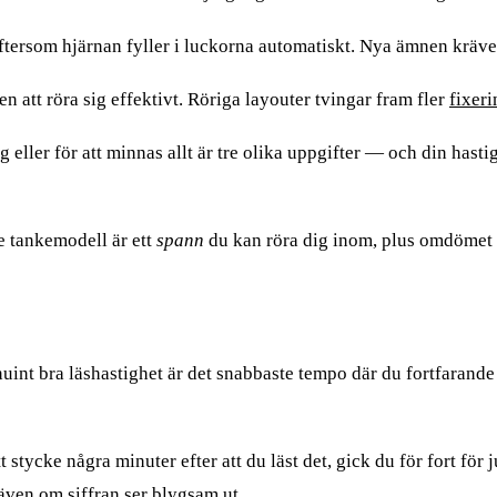
tersom hjärnan fyller i luckorna automatiskt. Nya ämnen kräve
n att röra sig effektivt. Röriga layouter tvingar fram fler
fixeri
g eller för att minnas allt är tre olika uppgifter — och din has
re tankemodell är ett
spann
du kan röra dig inom, plus omdömet at
enuint bra läshastighet är det snabbaste tempo där du fortfarand
stycke några minuter efter att du läst det, gick du för fort för
även om siffran ser blygsam ut.