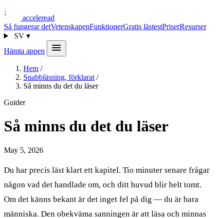
acceleread
Så fungerar det
Vetenskapen
Funktioner
Gratis lästest
Priser
Resurser
SV
▾
Hämta appen
Hem
/
Snabbläsning, förklarat
/
Så minns du det du läser
Guider
Så minns du det du läser
May 5, 2026
Du har precis läst klart ett kapitel. Tio minuter senare frågar
någon vad det handlade om, och ditt huvud blir helt tomt.
Om det känns bekant är det inget fel på dig — du är bara
människa. Den obekväma sanningen är att läsa och minnas