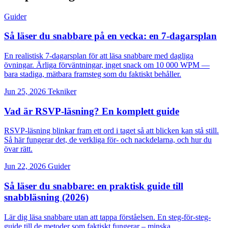
Guider
Så läser du snabbare på en vecka: en 7-dagarsplan
En realistisk 7-dagarsplan för att läsa snabbare med dagliga
övningar. Ärliga förväntningar, inget snack om 10 000 WPM —
bara stadiga, mätbara framsteg som du faktiskt behåller.
Jun 25, 2026
Tekniker
Vad är RSVP-läsning? En komplett guide
RSVP-läsning blinkar fram ett ord i taget så att blicken kan stå still.
Så här fungerar det, de verkliga för- och nackdelarna, och hur du
övar rätt.
Jun 22, 2026
Guider
Så läser du snabbare: en praktisk guide till
snabbläsning (2026)
Lär dig läsa snabbare utan att tappa förståelsen. En steg-för-steg-
guide till de metoder som faktiskt fungerar – minska