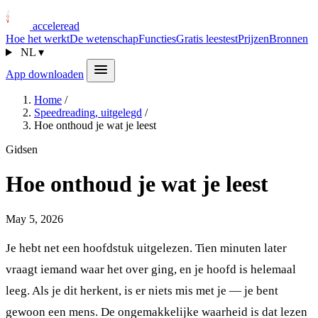
acceleread
Hoe het werkt
De wetenschap
Functies
Gratis leestest
Prijzen
Bronnen
NL
▾
App downloaden
Home
/
Speedreading, uitgelegd
/
Hoe onthoud je wat je leest
Gidsen
Hoe onthoud je wat je leest
May 5, 2026
Je hebt net een hoofdstuk uitgelezen. Tien minuten later
vraagt iemand waar het over ging, en je hoofd is helemaal
leeg. Als je dit herkent, is er niets mis met je — je bent
gewoon een mens. De ongemakkelijke waarheid is dat lezen