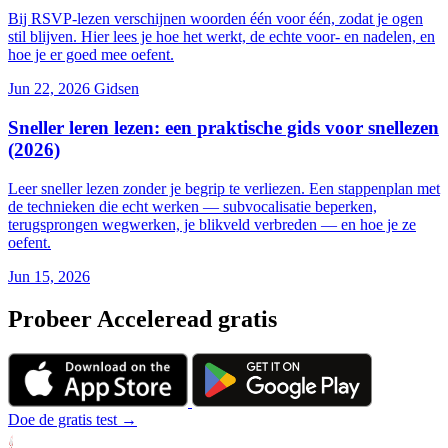
Bij RSVP-lezen verschijnen woorden één voor één, zodat je ogen
stil blijven. Hier lees je hoe het werkt, de echte voor- en nadelen, en
hoe je er goed mee oefent.
Jun 22, 2026
Gidsen
Sneller leren lezen: een praktische gids voor snellezen
(2026)
Leer sneller lezen zonder je begrip te verliezen. Een stappenplan met
de technieken die echt werken — subvocalisatie beperken,
terugsprongen wegwerken, je blikveld verbreden — en hoe je ze
oefent.
Jun 15, 2026
Probeer Acceleread gratis
Doe de gratis test →