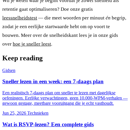
Wil je weten waar je begint voordat je zowel snelheid als
retentie gaat optimaliseren? Doe onze gratis
leessnelheidstest
— die meet woorden per minuut
én
begrip,
zodat je een eerlijke startwaarde hebt om op voort te
bouwen. Meer over de snelheidskant lees je in onze gids
over
hoe je sneller leest
.
Keep reading
Gidsen
Sneller lezen in een week: een 7-daags plan
Een realistisch 7-daags plan om sneller te lezen met dagelijkse
oefeningen. Eerlijke verwachtingen, geen 10.000-WPM-verhalen —
gewoon gestage, meetbare vooruitgang die je echt vasthoudt.
Jun 25, 2026
Technieken
Wat is RSVP-lezen? Een complete gids