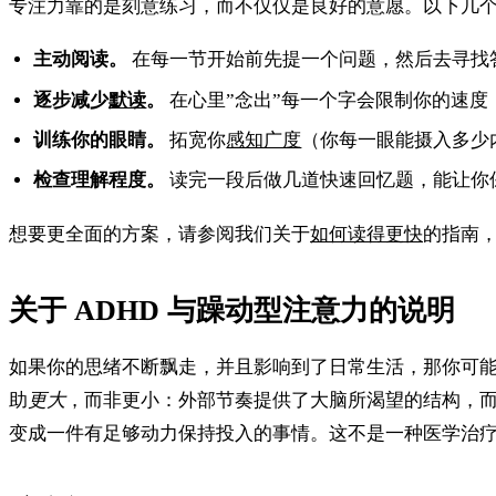
专注力靠的是刻意练习，而不仅仅是良好的意愿。以下几
主动阅读。
在每一节开始前先提一个问题，然后去寻找
逐步减少
默读
。
在心里”念出”每一个字会限制你的速
训练你的眼睛。
拓宽你
感知广度
（你每一眼能摄入多少
检查理解程度。
读完一段后做几道快速回忆题，能让你
想要更全面的方案，请参阅我们关于
如何读得更快
的指南
关于 ADHD 与躁动型注意力的说明
如果你的思绪不断飘走，并且影响到了日常生活，那你可
助
更大
，而非更小：外部节奏提供了大脑所渴望的结构，
变成一件有足够动力保持投入的事情。这不是一种医学治