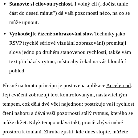
Stanovte si cílovou rychlost.
I volný cíl („dočíst tuhle
část do deseti minut”) dá vaší pozornosti něco, na co se
může upnout.
Vyzkoušejte řízené zobrazování slov.
Techniky jako
RSVP
(rychlé sériové vizuální zobrazování) promítají
slova jedno po druhém stanovenou rychlostí, takže vám
text přichází v rytmu, místo aby čekal na váš bloudící
pohled.
Přesně na tomto principu je postavena aplikace
Acceleread
.
Její cvičení zobrazují text kontrolovaným, nastavitelným
tempem, což dělá dvě věci najednou: postrkuje vaši rychlost
čtení nahoru a dává vaší pozornosti stálý rytmus, kterého se
může držet. Když tempo udává takt, prostě zbývá méně
prostoru k toulání. Zhruba zjistit, kde dnes stojíte, můžete