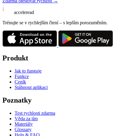
Zdarma otestovat rychlost →
acceleread
Trénujte se v rychlejším čtení – s lepším porozuměním.
Produkt
Jak to funguje
Funkce
Ceník
Stáhnout aplikaci
Poznatky
Test rychlosti zdarma
Věda za tím
Materiály
Glossary
Help & FAQ