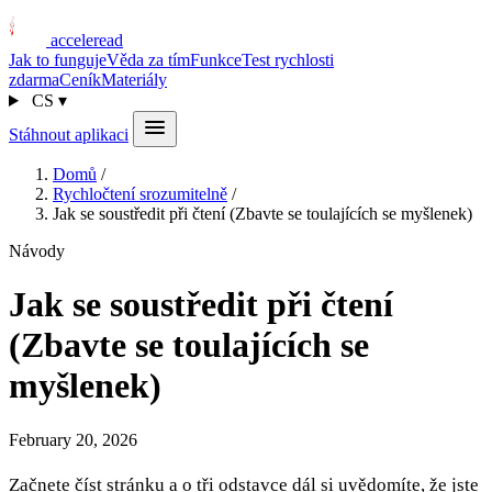
acceleread
Jak to funguje
Věda za tím
Funkce
Test rychlosti
zdarma
Ceník
Materiály
CS
▾
Stáhnout aplikaci
Domů
/
Rychločtení srozumitelně
/
Jak se soustředit při čtení (Zbavte se toulajících se myšlenek)
Návody
Jak se soustředit při čtení
(Zbavte se toulajících se
myšlenek)
February 20, 2026
Začnete číst stránku a o tři odstavce dál si uvědomíte, že jste