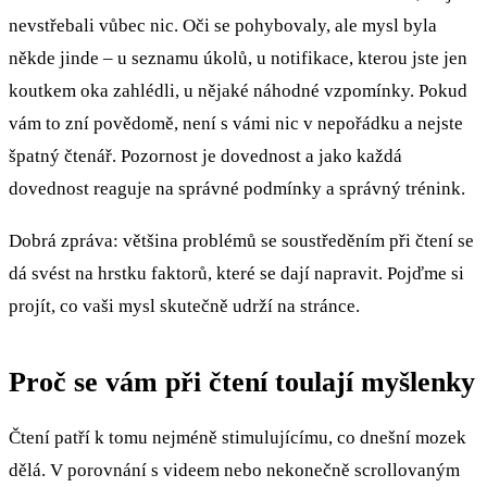
nevstřebali vůbec nic. Oči se pohybovaly, ale mysl byla
někde jinde – u seznamu úkolů, u notifikace, kterou jste jen
koutkem oka zahlédli, u nějaké náhodné vzpomínky. Pokud
vám to zní povědomě, není s vámi nic v nepořádku a nejste
špatný čtenář. Pozornost je dovednost a jako každá
dovednost reaguje na správné podmínky a správný trénink.
Dobrá zpráva: většina problémů se soustředěním při čtení se
dá svést na hrstku faktorů, které se dají napravit. Pojďme si
projít, co vaši mysl skutečně udrží na stránce.
Proč se vám při čtení toulají myšlenky
Čtení patří k tomu nejméně stimulujícímu, co dnešní mozek
dělá. V porovnání s videem nebo nekonečně scrollovaným