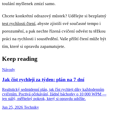
toulání myšlenek zmizí samo.
Chcete konkrétní odrazový můstek? Udělejte si bezplatný
test rychlosti čtení
, abyste zjistili své současné tempo i
porozumění, a pak nechte řízená cvičení odvést tu těžkou
práci na rychlosti i soustředění. Vaše příští čtení může být
tím, které si opravdu zapamatujete.
Keep reading
Návody
Jak číst rychleji za týden: plán na 7 dní
Realistický sedmidenní plán, jak číst rychleji díky každodenním
cvičením. Poctivá očekávání, žádné báchorky o 10 000 WPM —
jen stálý, měřitelný pokrok, který si opravdu udržíte.
Jun 25, 2026
Techniky