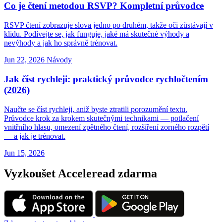
Co je čtení metodou RSVP? Kompletní průvodce
RSVP čtení zobrazuje slova jedno po druhém, takže oči zůstávají v
klidu. Podívejte se, jak funguje, jaké má skutečné výhody a
nevýhody a jak ho správně trénovat.
Jun 22, 2026
Návody
Jak číst rychleji: praktický průvodce rychločtením
(2026)
Naučte se číst rychleji, aniž byste ztratili porozumění textu.
Průvodce krok za krokem skutečnými technikami — potlačení
vnitřního hlasu, omezení zpětného čtení, rozšíření zorného rozpětí
— a jak je trénovat.
Jun 15, 2026
Vyzkoušet Acceleread zdarma