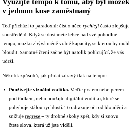
Využijte tempo k tomu, aby byl mozek
v jednom kuse zaměstnaný
Teď přichází to paradoxní: číst o něco
rychleji
často zlepšuje
soustředění. Když se dostanete lehce nad své pohodlné
tempo, mozku zbývá méně volné kapacity, se kterou by mohl
bloudit. Samotné čtení začne být natolik pohlcující, že vás
udrží.
Několik způsobů, jak přidat zdravý tlak na tempo:
Používejte vizuální vodítko.
Veďte prstem nebo perem
pod řádkem, nebo použijte digitální vodítko, které se
pohybuje stálou rychlostí. To odrazuje oči od bloudění a
snižuje
regrese
– ty drobné skoky zpět, kdy si znovu
čtete slova, která už jste viděli.