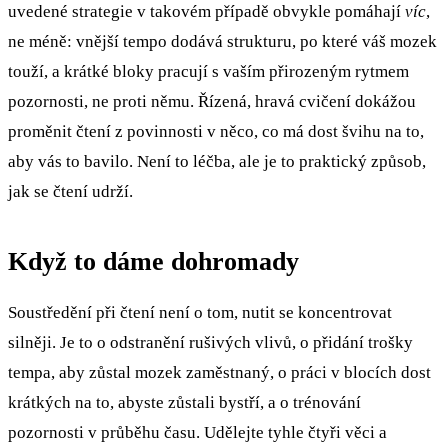
uvedené strategie v takovém případě obvykle pomáhají
víc
,
ne méně: vnější tempo dodává strukturu, po které váš mozek
touží, a krátké bloky pracují s vaším přirozeným rytmem
pozornosti, ne proti němu. Řízená, hravá cvičení dokážou
proměnit čtení z povinnosti v něco, co má dost švihu na to,
aby vás to bavilo. Není to léčba, ale je to praktický způsob,
jak se čtení udrží.
Když to dáme dohromady
Soustředění při čtení není o tom, nutit se koncentrovat
silněji. Je to o odstranění rušivých vlivů, o přidání trošky
tempa, aby zůstal mozek zaměstnaný, o práci v blocích dost
krátkých na to, abyste zůstali bystří, a o trénování
pozornosti v průběhu času. Udělejte tyhle čtyři věci a