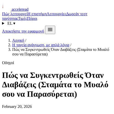
acceleread
Πώς λειτουργεί
Η επιστήμη
Λειτουργίες
Δωρεάν τεστ
ταχύτητας
Τιμές
Πόροι
EL
▾
Αποκτήστε την εφαρμογή
Αρχική
/
Η ταχεία ανάγνωση, με απλά λόγια
/
Πώς να Συγκεντρωθείς Όταν Διαβάζεις (Σταμάτα το Μυαλό
σου να Παρασύρεται)
Οδηγοί
Πώς να Συγκεντρωθείς Όταν
Διαβάζεις (Σταμάτα το Μυαλό
σου να Παρασύρεται)
February 20, 2026