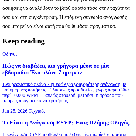
ασκήσεις να αναλάβουν το βαρύ φορτίο τόσο στην ταχύτητα
όσο και στη συγκέντρωση. Η επόμενη συνεδρία ανάγνωσής
σου μπορεί να είναι αυτή που θα θυμάσαι πραγματικά.
Keep reading
Οδηγοί
Πώς να διαβάζεις πιο γρήγορα μέσα σε μία
εβδομάδα: Ένα πλάνο 7 ημερών
Ένα ρεαλιστικό πλάνο 7 ημερών για γρηγορότερη ανάγνωση με
καθημερινές ασκήσεις. Ειλικρινείς προσδοκίες, χωρίς παραμύθια
περί 10.000 WPM — απλώς σταθερή, μετρήσιμη πρόοδο που
μπορείς πραγματικά να κρατήσεις.
Jun 25, 2026
Τεχνικές
Τι Είναι η Ανάγνωση RSVP; Ένας Πλήρης Οδηγός
Η ανάγνωση RSVP προβάλλει τις λέξεις μία-μία, ώστε τα μάτια