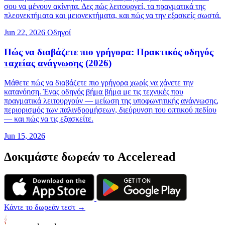
σου να μένουν ακίνητα. Δες πώς λειτουργεί, τα πραγματικά της
πλεονεκτήματα και μειονεκτήματα, και πώς να την εξασκείς σωστά.
Jun 22, 2026
Οδηγοί
Πώς να διαβάζετε πιο γρήγορα: Πρακτικός οδηγός
ταχείας ανάγνωσης (2026)
Μάθετε πώς να διαβάζετε πιο γρήγορα χωρίς να χάνετε την
κατανόηση. Ένας οδηγός βήμα βήμα με τις τεχνικές που
πραγματικά λειτουργούν — μείωση της υποφωνητικής ανάγνωσης,
περιορισμός των παλινδρομήσεων, διεύρυνση του οπτικού πεδίου
— και πώς να τις εξασκείτε.
Jun 15, 2026
Δοκιμάστε δωρεάν το Acceleread
Κάντε το δωρεάν τεστ →