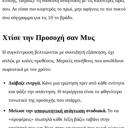
Επίσης, ταίριαξε τη δύσκολη ανάγνωση με τις καλύτερες ώρες
σου. Αν είσαι πιο κοφτερός το πρωί, μην αφήνεις το πιο πυκνό
σου σύγγραμμα για τις 10 το βράδυ.
Χτίσε την Προσοχή σαν Μυς
Η συγκέντρωση βελτιώνεται με συνειδητή εξάσκηση, όχι
απλώς με καλές προθέσεις. Μερικές συνήθειες που αποδίδουν
σωρευτικά με τον χρόνο:
Διάβαζε ενεργά.
Κάνε μια ερώτηση πριν από κάθε ενότητα
και ψάξε την απάντηση. Η περιέργεια είναι το φθηνότερο
τονωτικό της προσοχής που υπάρχει.
Μείωσε την
υποφωνητική ανάγνωση
σταδιακά.
Το να
«προφέρεις» σιωπηλά κάθε λέξη βάζει ταβάνι στην
ταχύτητά σου και δίνει στην εσωτερική σου φωνή χώρο να