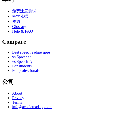
免费速度测试
科学依据
资源
Glossary
Help & FAQ
Compare
Best speed reading apps
vs Spreeder
vs Speechify
For students
For professionals
公司
About
Privacy
Terms
info@accelereadapp.com