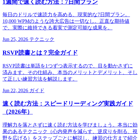
1週間で速く読む方法：7日間プラン
毎日のドリルで速読力を高める、現実的な7日間プラン。
10,000 WPMのような誇大広告は一切なし。正直な期待値
で、実際に維持できる着実で測定可能な成果を。
Jun 25, 2026
テクニック
RSVP読書とは？完全ガイド
RSVP読書は単語を1つずつ表示するので、目を動かさずに
済みます。その仕組み、本当のメリットとデメリット、そし
て正しい練習方法を解説します。
Jun 22, 2026
ガイド
速く読む方法：スピードリーディング実践ガイド
（2026年）
理解力を落とさずに速く読む方法を学びましょう。本当に効
果のあるテクニック（心内発声を減らす、逆戻りを削る、視
野を広げる）をステップごとに解説し、練習の仕方まで紹介