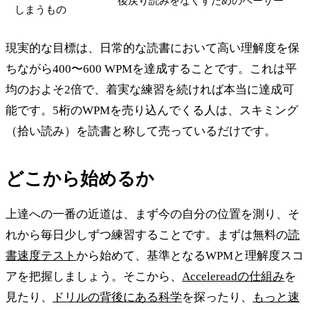
後戻り読みをなくすためのペーサー
しまうもの
現実的な目標は、日常的な読書において高い理解度を保
ちながら400〜600 WPMを達成することです。これは平
均のおよそ2倍で、着実な練習を続ければ本当に達成可
能です。5桁のWPMを売り込んでくる人は、スキミング
（拾い読み）を読書と称して売っているだけです。
どこから始めるか
上達への一番の近道は、まず今の自分の位置を測り、そ
れから毎日少しずつ練習することです。まずは無料の
読
書速度テスト
から始めて、基準となるWPMと理解度スコ
アを把握しましょう。そこから、
Accelereadの仕組み
を
見たり、
ドリルの背後にある科学
を探ったり、
もっと速