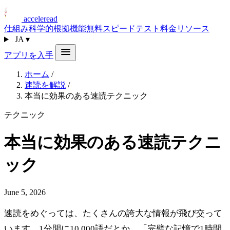
acceleread
仕組み
科学的根拠
機能
無料スピードテスト
料金
リソース
JA
▾
アプリを入手
ホーム
/
速読を解説
/
本当に効果のある速読テクニック
テクニック
本当に効果のある速読テクニ
ック
June 5, 2026
速読をめぐっては、たくさんの誇大な情報が飛び交って
います。1分間に10,000語だとか、「完璧な記憶で1時間