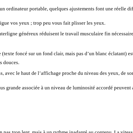
 un ordinateur portable, quelques ajustements font une réelle di
igue vos yeux ; trop peu vous fait plisser les yeux.
terligne généreux réduisent le travail musculaire fin nécessaire 
(texte foncé sur un fond clair, mais pas d’un blanc éclatant) est
us douces.
, avec le haut de l’affichage proche du niveau des yeux, de sor
lus grande associée à un niveau de luminosité accordé peuvent
n pas trop lent, mais à un rythme inadapté au contenu. La
vites