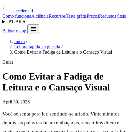
acceleread
Como funciona
A ciência
Recursos
Teste grátis
Preços
Recursos úteis
PT-BR
▾
Baixar o app
Início
/
Leitura rápida, explicada
/
Como Evitar a Fadiga de Leitura e o Cansaço Visual
Guias
Como Evitar a Fadiga de
Leitura e o Cansaço Visual
April 30, 2026
Você se senta para ler, sentindo-se afiado. Vinte minutos
depois, as palavras ficam embaçadas, seus olhos doem e
você se pega relendo a mesma frase três vezes. Isso é fadiga