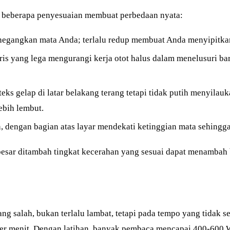
p, beberapa penyesuaian membuat perbedaan nyata:
negangkan mata Anda; terlalu redup membuat Anda menyipitka
ris yang lega mengurangi kerja otot halus dalam menelusuri ba
ks gelap di latar belakang terang tetapi tidak putih menyila
ebih lembut.
n, dengan bagian atas layar mendekati ketinggian mata sehingg
 besar ditambah tingkat kecerahan yang sesuai dapat menambah
ng salah, bukan terlalu lambat, tetapi pada tempo yang tidak 
 per menit. Dengan latihan, banyak pembaca mencapai 400-600