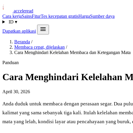
acceleread
Cara kerja
Sains
Fitur
Tes kecepatan gratis
Harga
Sumber daya
ID
▾
Dapatkan aplikasi
Beranda
/
Membaca cepat, dijelaskan
/
Cara Menghindari Kelelahan Membaca dan Ketegangan Mata
Panduan
Cara Menghindari Kelelahan 
April 30, 2026
Anda duduk untuk membaca dengan perasaan segar. Dua puluh
kalimat yang sama sebanyak tiga kali. Itulah kelelahan mem
mata yang lelah, kondisi layar atau pencahayaan yang buruk, d