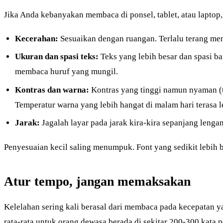
Jika Anda kebanyakan membaca di ponsel, tablet, atau lapto
Kecerahan:
Sesuaikan dengan ruangan. Terlalu terang me
Ukuran dan spasi teks:
Teks yang lebih besar dan spasi ba
membaca huruf yang mungil.
Kontras dan warna:
Kontras yang tinggi namun nyaman (te
Temperatur warna yang lebih hangat di malam hari terasa l
Jarak:
Jagalah layar pada jarak kira-kira sepanjang lenga
Penyesuaian kecil saling menumpuk. Font yang sedikit lebih
Atur tempo, jangan memaksakan
Kelelahan sering kali berasal dari membaca pada kecepatan ya
rata-rata
untuk orang dewasa berada di sekitar 200-300 kata